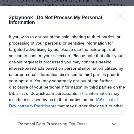
Unidos (21 millones) y Suiza (14,4 millones). En
Emiratos Árabes Unidos, donde opera desde 2024, la
cadena ingresó medio millón de libras en el semestre.
2playbook -
Do Not Process My Personal
El grupo británico, controlado por Leonard Green &
Information
Partners y KKR, mantiene una estrategia de crecimiento
basada en abrir gimnasios propios en mercados
maduros y expandirse con franquicias en Estados
If you wish to opt-out of the sale, sharing to third parties, or
Unidos y Emiratos Árabes Unidos. Su hoja de ruta
processing of your personal or sensitive information for
contempla la
apertura de 60 establecimientos
entre
targeted advertising by us, please use the below opt-out
Reino Unido, Estados Unidos y Suiza
durante 2026.
section to confirm your selection. Please note that after your
opt-out request is processed you may continue seeing
interest-based ads based on personal information utilized by
Sobre Intelligence 2P
us or personal information disclosed to third parties prior to
Intelligence 2P
es la unidad de estrategia e
your opt-out. You may separately opt-out of the further
inteligencia de mercado de 2Playbook, cuya plataforma
disclosure of your personal information by third parties on the
de datos monitoriza en tiempo real el negocio de medio
IAB’s list of downstream participants. This information may
centenar de cadenas de gimnasios, para analizar y
also be disclosed by us to third parties on the
IAB’s List of
comparar el rendimiento anual de las compañías en sus
Downstream Participants
that may further disclose it to other
distintas líneas de actividad.
third parties.
La plataforma incluye un geolocalizador con más de
16.000 centros deportivos en España, Portugal, Italia y
Personal Data Processing Opt Outs
Francia, categorizados por cadena, ubicación, segmento
de negocio, servicios y precios. Si quieres más