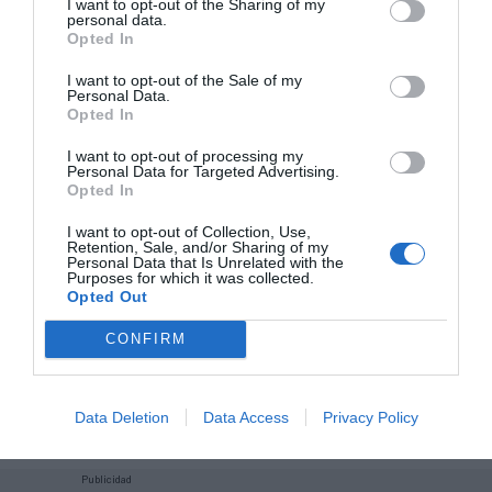
I want to opt-out of the Sharing of my
información, contacta con nosotros en
personal data.
intelligence@2playbook.com
.
Opted In
I want to opt-out of the Sale of my
Añadir
2Playbook
como fuente preferida de Google
Personal Data.
de forma gratuita
Opted In
Mantente informado con las últimas noticias de actualidad.
ACTIVAR AHORA
I want to opt-out of processing my
Personal Data for Targeted Advertising.
Opted In
I want to opt-out of Collection, Use,
Compartir
Retention, Sale, and/or Sharing of my
Personal Data that Is Unrelated with the
Imprimir
Purposes for which it was collected.
Opted Out
Índex
2P
CONFIRM
PureGym
Data Deletion
Data Access
Privacy Policy
Publicidad