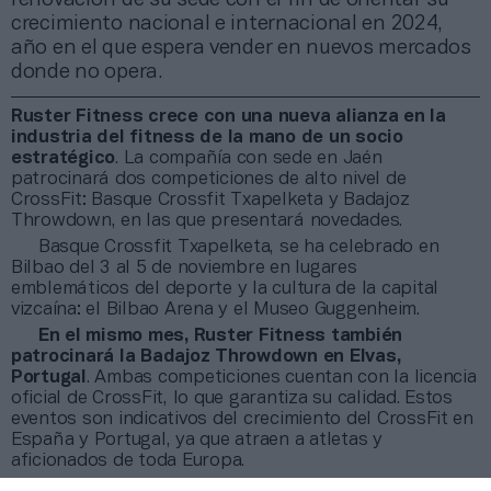
crecimiento nacional e internacional en 2024,
año en el que espera vender en nuevos mercados
donde no opera.
Ruster Fitness crece con una nueva alianza en la
industria del fitness de la mano de un socio
estratégico
. La compañía con sede en Jaén
patrocinará dos competiciones de alto nivel de
CrossFit: Basque Crossfit Txapelketa y Badajoz
Throwdown, en las que presentará novedades.
Basque Crossfit Txapelketa, se ha celebrado en
Bilbao del 3 al 5 de noviembre en lugares
emblemáticos del deporte y la cultura de la capital
vizcaína: el Bilbao Arena y el Museo Guggenheim.
En el mismo mes, Ruster Fitness también
patrocinará la Badajoz Throwdown en Elvas,
Portugal
. Ambas competiciones cuentan con la licencia
oficial de CrossFit, lo que garantiza su calidad. Estos
eventos son indicativos del crecimiento del CrossFit en
España y Portugal, ya que atraen a atletas y
aficionados de toda Europa.
Ruster Fitness está trabajando en proyectos de