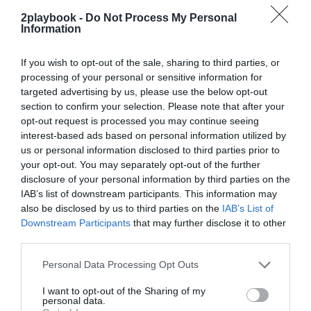
expansión a nivel internacional de cara a 2024 con un
2playbook -
Do Not Process My Personal
fuerte enfoque en la calidad de sus instalaciones y
Information
servicios.
If you wish to opt-out of the sale, sharing to third parties, or
processing of your personal or sensitive information for
Añadir
2Playbook
como fuente preferida de Google
targeted advertising by us, please use the below opt-out
de forma gratuita
section to confirm your selection. Please note that after your
Mantente informado con las últimas noticias de actualidad.
opt-out request is processed you may continue seeing
ACTIVAR AHORA
interest-based ads based on personal information utilized by
us or personal information disclosed to third parties prior to
your opt-out. You may separately opt-out of the further
disclosure of your personal information by third parties on the
Compartir
IAB’s list of downstream participants. This information may
Imprimir
also be disclosed by us to third parties on the
IAB’s List of
Downstream Participants
that may further disclose it to other
third parties.
Publicidad
Personal Data Processing Opt Outs
I want to opt-out of the Sharing of my
personal data.
2P
2Playbook Club