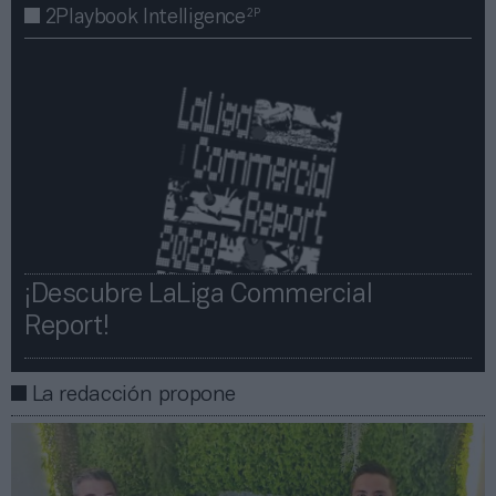
2P
2Playbook Intelligence
¡Descubre LaLiga Commercial
Report!​​
La redacción propone