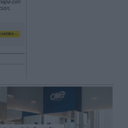
 mapa con
ción,
R AHORA