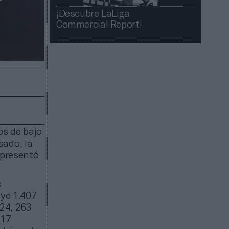
¡Descubre LaLiga
Commercial Report!​​
os de bajo
sado, la
epresentó
s
uye 1.407
024, 263
 17