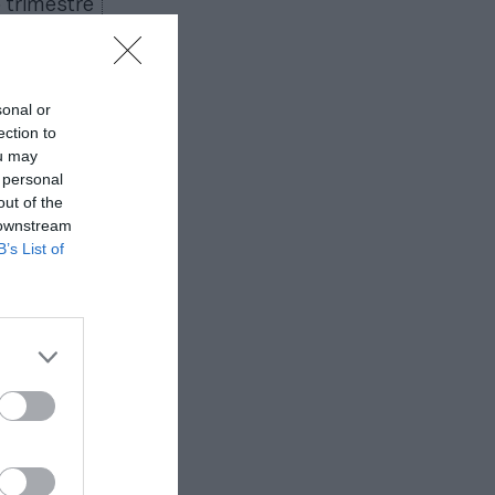
 trimestre
l 62% de
cionales
sonal or
 117
ection to
 centros,
ou may
 abrieron
 personal
out of the
 downstream
B’s List of
ss
sector
tres
ciones en