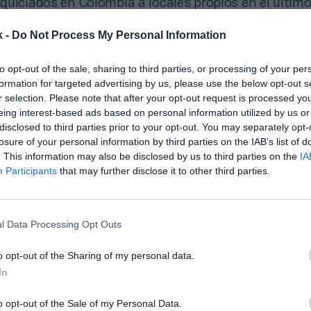
quiciados en Colombia a locales propios en el último
k -
Do Not Process My Personal Information
vez, las operaciones fuera de Brasil representaron e
consolidando el papel clave de los mercados interna
to opt-out of the sale, sharing to third parties, or processing of your per
a de expansión de la compañía. En Brasil se abrieron
formation for targeted advertising by us, please use the below opt-out s
llegar a operar 823 locales; en México se abrieron 77
r selection. Please note that after your opt-out request is processed y
blecimientos, y en otros países de Latinoamérica se
eing interest-based ads based on personal information utilized by us or
disclosed to third parties prior to your opt-out. You may separately opt-
losure of your personal information by third parties on the IAB’s list of
. This information may also be disclosed by us to third parties on the
IA
Participants
that may further disclose it to other third parties.
ewsletter quincenal PRO Fitne
icias, tendencias y datos del 
l Data Processing Opt Outs
o opt-out of the Sharing of my personal data.
In
imestre de 2024 fue histórico, con 152 aperturas en 
ndo 104 en diciembre, el mayor número de inaugura
o opt-out of the Sale of my Personal Data.