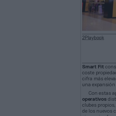
2Playbook
Smart Fit
conso
coste propieda
cifra más eleva
una expansión 
Con estas ap
operativos
dist
clubes propios,
de los nuevos 