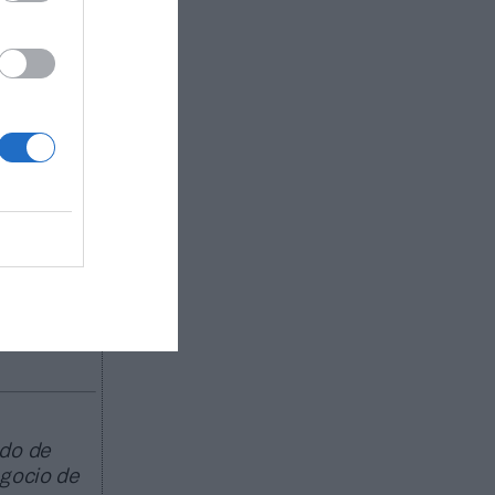
o
de tres
l, en
udios
s cuales
dquisición
e enero y
ado de
egocio de