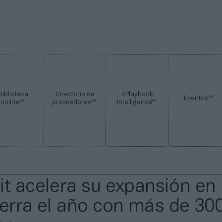
Biblioteca
Directorio de
2Playbook
2P
Eventos
2P
2P
2P
online
proveedores
Intelligence
it acelera su expansión en
ierra el año con más de 30