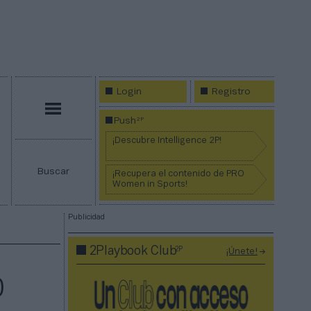
Login
Registro
Menú
2P
Push
¡Descubre Intelligence 2P!
Buscar
¡Recupera el contenido de PRO
Women in Sports!
Publicidad
2P
2Playbook Club
¡Únete!
0