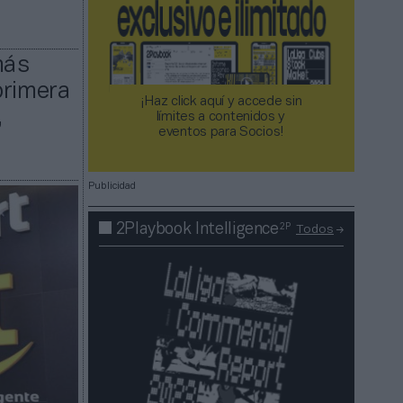
más
primera
¡Haz click aquí y accede sin
,
límites a contenidos y
eventos para Socios!​​​​​​​
Publicidad
2P
2Playbook Intelligence
Todos