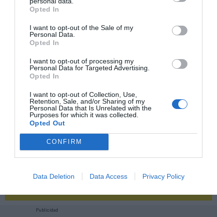
personal data.
Opted In
2P
2Playbook Club
I want to opt-out of the Sale of my
Personal Data.
Opted In
I want to opt-out of processing my
Personal Data for Targeted Advertising.
Opted In
I want to opt-out of Collection, Use,
Retention, Sale, and/or Sharing of my
Personal Data that Is Unrelated with the
Purposes for which it was collected.
Opted Out
CONFIRM
¡Haz click aquí y accede sin límites a contenidos
Data Deletion
Data Access
Privacy Policy
y eventos para Socios!​​​​​​​
Publicidad