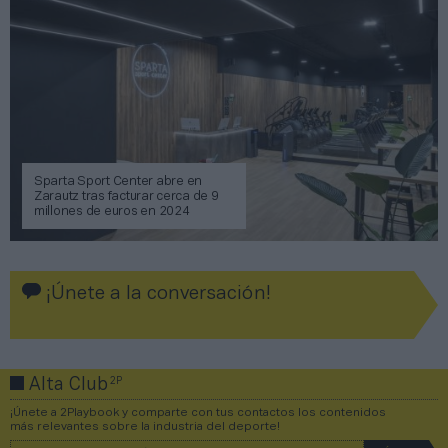
Sparta Sport Center abre en
Zarautz tras facturar cerca de 9
millones de euros en 2024
¡Únete a la conversación!
2P
Alta Club
¡Únete a 2Playbook y comparte con tus contactos los contenidos
más relevantes sobre la industria del deporte!