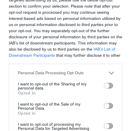
y un mapa con más de 6.800 centros deportivos
section to confirm your selection. Please note that after your
indexados. Si quieres más información, contacta con
opt-out request is processed you may continue seeing
nosotros a través de
intelligence@2playbook.com
.
interest-based ads based on personal information utilized by
us or personal information disclosed to third parties prior to
Añadir
2Playbook
como fuente preferida de Google
your opt-out. You may separately opt-out of the further
de forma gratuita
disclosure of your personal information by third parties on the
Mantente informado con las últimas noticias de actualidad.
IAB’s list of downstream participants. This information may
ACTIVAR AHORA
also be disclosed by us to third parties on the
IAB’s List of
Downstream Participants
that may further disclose it to other
third parties.
Compartir
Personal Data Processing Opt Outs
Imprimir
I want to opt-out of the Sharing of my
personal data.
Opted In
Índex
2P
I want to opt-out of the Sale of my
Personal Data.
Synergym
Opted In
I want to opt-out of processing my
Basic-Fit
Personal Data for Targeted Advertising.