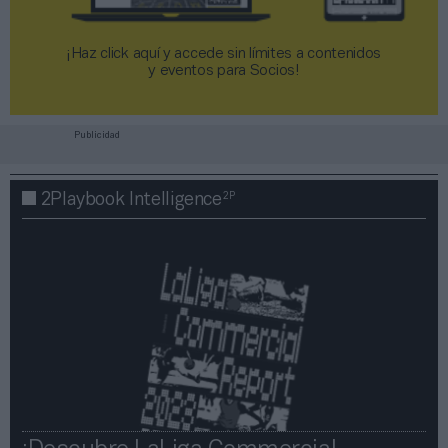
¡Haz click aquí y accede sin límites a contenidos
y eventos para Socios!​​​​​​​
Publicidad
2P
2Playbook Intelligence