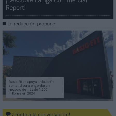
¡Descubre LaLiga Commercial
Report!​​
La redacción propone
Basic-Fit se apoya en la tarifa
semanal para engordar un
negocio de más de 1.200
millones en 2024
¡Únete a la conversación!