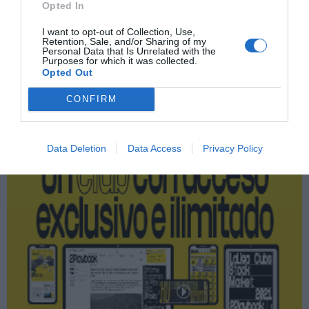
Opted In
Fitness Park
I want to opt-out of Collection, Use,
Retention, Sale, and/or Sharing of my
Personal Data that Is Unrelated with the
Purposes for which it was collected.
Opted Out
Publicidad
CONFIRM
2P
2Playbook Club
Data Deletion
Data Access
Privacy Policy