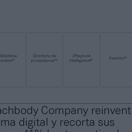
Biblioteca
Directorio de
2Playbook
2P
Eventos
2P
2P
2P
online
proveedores
Intelligence
achbody Company reinvent
ma digital y recorta sus