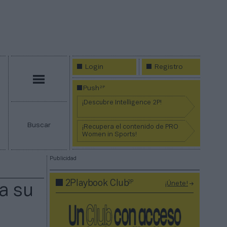
Login
Registro
Menú
2P
Push
¡Descubre Intelligence 2P!
Buscar
¡Recupera el contenido de PRO
Women in Sports!
Publicidad
2P
2Playbook Club
¡Únete!
a su