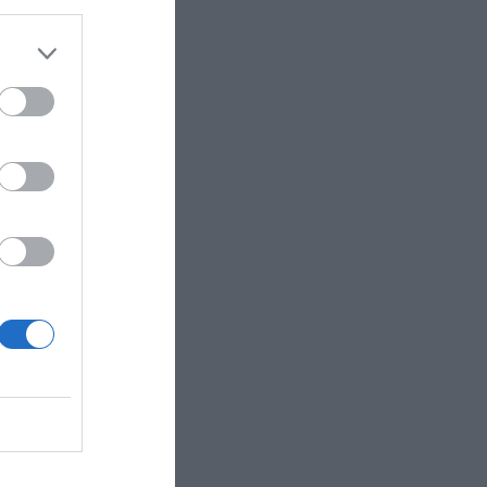
asta 87,6
s gastos.
29,7
ados por
mpresa,
nuestra
nte y
e
egocio de
 mapa con
ción,