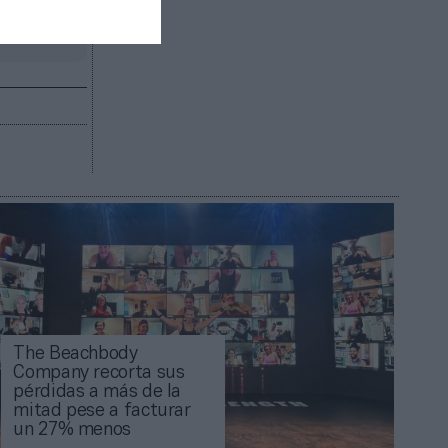
R AHORA
The Beachbody
Company recorta sus
pérdidas a más de la
mitad pese a facturar
un 27% menos