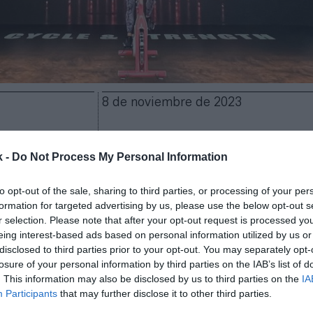
8 de noviembre de 2023
Guardar
Me gusta
k -
Do Not Process My Personal Information
Company continúa sufriendo las consecuencias de 
to opt-out of the sale, sharing to third parties, or processing of your per
eportiva presencial en los gimnasios. La compañía
formation for targeted advertising by us, please use the below opt-out s
, especializada en entrenamiento online en el hogar
r selection. Please note that after your opt-out request is processed y
ueve meses del año con una caída del 25% en sus i
eing interest-based ads based on personal information utilized by us or
llones de dólares
(381,5 millones de euros). ¿El moti
disclosed to third parties prior to your opt-out. You may separately opt-
la caída del 33,4% de su número de suscriptores. En
losure of your personal information by third parties on the IAB’s list of
 empresa cuenta con 1,56 millones de usuarios que p
. This information may also be disclosed by us to third parties on the
IA
enamiento y sistema de nutrición.
Participants
that may further disclose it to other third parties.