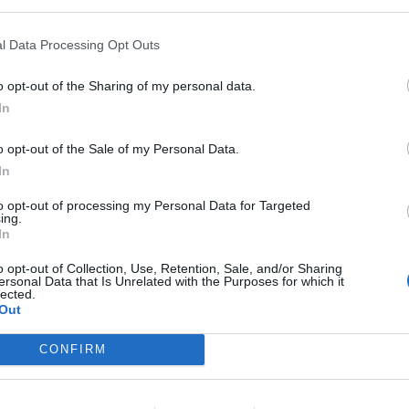
 la compañía
recortó sus números rojos un 41,3%, h
lares
(81,9 millones de euros). ¿La clave? Recortar lo
l Data Processing Opt Outs
recortado sus gastos operativos un 45,5%, hasta 3
ares (308,2 millones de euros). “Nos sentimos alent
o opt-out of the Sharing of my personal data.
e hemos logrado en la transformación de nuestra e
In
 en los esfuerzos para reducir costes y reinventar 
tal”, ha explicado Carl Daikeler, cofundador, preside
o opt-out of the Sale of my Personal Data.
tivo de Beachbody.
In
to opt-out of processing my Personal Data for Targeted
ing.
book Intelligence
In
telligence es la unidad de inteligencia de mercado d
o opt-out of Collection, Use, Retention, Sale, and/or Sharing
 plataforma de datos monitoriza en tiempo real el n
ersonal Data that Is Unrelated with the Purposes for which it
intena de gestoras de instalaciones deportivas y un
lected.
Out
entros deportivos indexados. Si quieres más informa
osotros a través de intelligence@2playbook.com.
CONFIRM