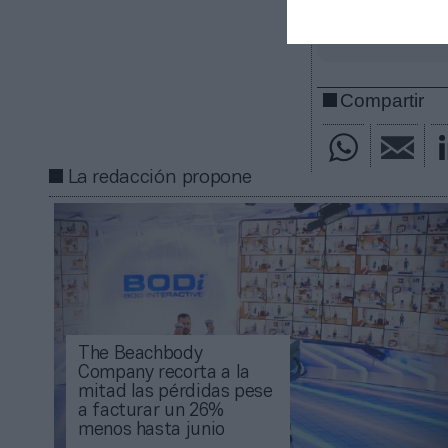
Añadir
2Pl
gratuita
Mantente infor
Compartir
La redacción propone
The Beachbody
Company recorta a la
mitad las pérdidas pese
a facturar un 26%
menos hasta junio