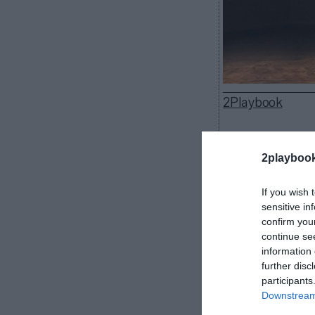
2Playbook
2playboo
The Beachbody 
If you wish 
a la práctica d
sensitive in
estadounidense
confirm you
los primeros n
continue se
hasta 408,1 mi
information 
Principalmente 
further disc
actualidad, la
participants
su
app
de entr
Downstream 