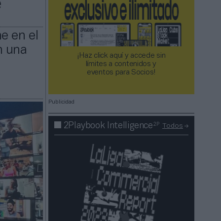
e
e en el
n una
¡Haz click aquí y accede sin
l
límites a contenidos y
eventos para Socios!​​​​​​​
Publicidad
2P
2Playbook Intelligence
Todos