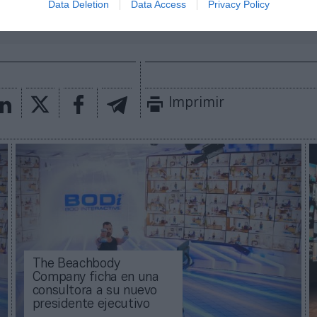
aybook
como fuente preferida de Google de forma
Data Deletion
Data Access
Privacy Policy
ACTIVA
mado con las últimas noticias de actualidad.
Imprimir
The Beachbody
Company ficha en una
consultora a su nuevo
presidente ejecutivo