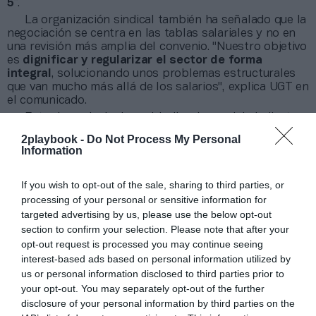
5
”.
La organización sindical también ha señalado que la
negociación se centra en las tablas salariales y no en
una revisión más amplia del convenio. "Nuestro objetivo
es
dignificar y regularizar el sector de forma
integral
, solucionando unos problemas estructurales
que van mucho más allá de los salarios", explica UGT en
el comunicado.
Entre las principales reivindicaciones del sindicato
figuran que ningún trabajador del sector perciba
2playbook -
Do Not Process My Personal
menos de 20.000 euros anuales. “
Exigimos que estos
Information
20.000 euros sean reales en las nóminas
. No se
puede permitir que la cláusula de compensación y
If you wish to opt-out of the sale, sharing to third parties, or
absorción siga operando”, clarifica el sindicato en la
información.
processing of your personal or sensitive information for
targeted advertising by us, please use the below opt-out
Tras el encuentro, las partes acordaron volver a
reunirse el próximo
1 de julio
. “En esta próxima cita, y a
section to confirm your selection. Please note that after your
fin de poder obtener por parte de la patronal una
opt-out request is processed you may continue seeing
valoración concreta del conjunto de nuestra plataforma
interest-based ads based on personal information utilized by
social, se abordarán los puntos fundamentales de la
us or personal information disclosed to third parties prior to
misma”, concluye el comunicado. Fuentes de FNEID
your opt-out. You may separately opt-out of the further
consultadas por este medio han declinado realizar
disclosure of your personal information by third parties on the
declaraciones al respecto de la negociación hasta la