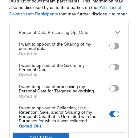
IAB’s list of downstream participants. This information may
finalización de las mismas.
also be disclosed by us to third parties on the
IAB’s List of
Downstream Participants
that may further disclose it to other
third parties.
Sobre Intelligence 2P
Intelligence 2P
es la unidad de estrategia e
Personal Data Processing Opt Outs
inteligencia de mercado de 2Playbook, cuya plataforma
de datos monitoriza en tiempo real el negocio de medio
I want to opt-out of the Sharing of my
centenar de cadenas de gimnasios, para analizar y
personal data.
comparar el rendimiento anual de las compañías en sus
Opted In
distintas líneas de actividad.
I want to opt-out of the Sale of my
La plataforma incluye un geolocalizador con más de
Personal Data.
16.000 centros deportivos en España, Portugal, Italia y
Opted In
Francia, categorizados por cadena, ubicación, segmento
de negocio, servicios y precios. Si quieres más
I want to opt-out of processing my
información, contacta con nosotros en
Personal Data for Targeted Advertising.
intelligence@2playbook.com
.
Opted In
I want to opt-out of Collection, Use,
Añadir
2Playbook
como fuente preferida de Google
Retention, Sale, and/or Sharing of my
de forma gratuita
Personal Data that Is Unrelated with the
Purposes for which it was collected.
Mantente informado con las últimas noticias de actualidad.
Opted Out
ACTIVAR AHORA
CONFIRM