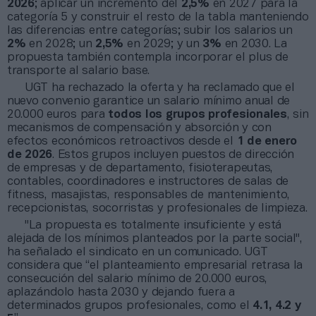
2026
; aplicar un incremento del
2,5%
en 2027 para la
categoría 5 y construir el resto de la tabla manteniendo
las diferencias entre categorías; subir los salarios un
2%
en 2028; un
2,5%
en 2029; y un
3%
en 2030. La
propuesta también contempla incorporar el plus de
transporte al salario base.
UGT ha rechazado la oferta y ha reclamado que el
nuevo convenio garantice un salario mínimo anual de
20.000 euros para
todos los grupos profesionales
, sin
mecanismos de compensación y absorción y con
efectos económicos retroactivos desde el
1 de enero
de 2026
. Estos grupos incluyen puestos de dirección
de empresas y de departamento, fisioterapeutas,
contables, coordinadores e instructores de salas de
fitness, masajistas, responsables de mantenimiento,
recepcionistas, socorristas y profesionales de limpieza.
"La propuesta es totalmente insuficiente y está
alejada de los mínimos planteados por la parte social",
ha señalado el sindicato en un comunicado. UGT
considera que “el planteamiento empresarial retrasa la
consecución del salario mínimo de 20.000 euros,
aplazándolo hasta 2030 y dejando fuera a
determinados grupos profesionales, como el
4.1, 4.2 y