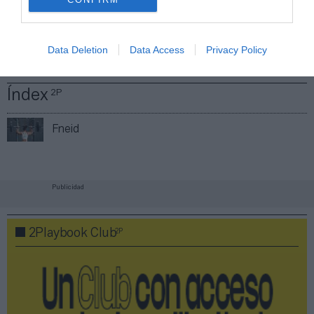
Compartir
Data Deletion
Data Access
Privacy Policy
Imprimir
Índex
2P
Fneid
Publicidad
2P
2Playbook Club