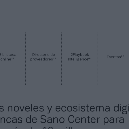
Biblioteca
Directorio de
2Playbook
2P
Eventos
2P
2P
2P
online
proveedores
Intelligence
s noveles y ecosistema digi
ancas de Sano Center para