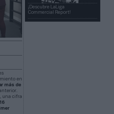
¡Descubre LaLiga
Commercial Report!​​
es
amiento en
ar más de
anterior.
 una cifra
 16
imer