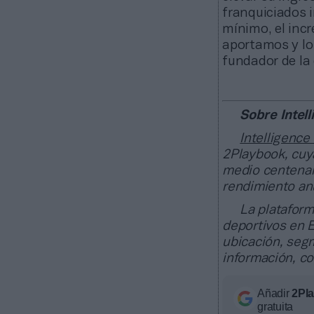
franquiciados 
mínimo, el incr
aportamos y lo 
fundador de la
Sobre Intel
Intelligence
2Playbook, cuya
medio centenar
rendimiento anu
La plataform
deportivos en E
ubicación, segm
información, c
Añadir
2Pl
gratuita