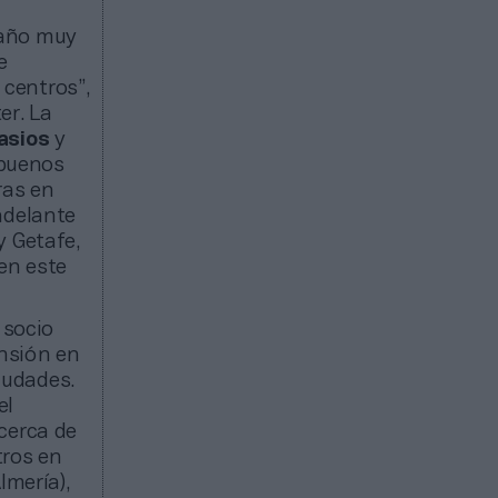
 año muy
e
 centros”,
er. La
asios
y
 buenos
ras en
adelante
y Getafe,
en este
 socio
ansión en
iudades.
el
cerca de
tros en
lmería),