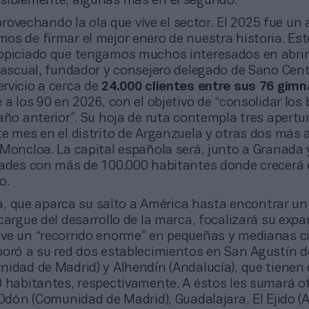
osiblemente, algunas más en el segundo.
ovechando la ola que vive el sector. El 2025 fue un
os de firmar el mejor enero de nuestra historia. Est
opiciado que tengamos muchos interesados en abrir
Pascual, fundador y consejero delegado de Sano Cent
rvicio a cerca de
24.000 clientes entre sus 76 gimn
 a los 90 en 2026, con el objetivo de “consolidar los
año anterior”. Su hoja de ruta contempla tres apertu
te mes en el distrito de Arganzuela y otras dos más 
Moncloa. La capital española será, junto a Granada 
dades con más de 100.000 habitantes donde crecerá 
o.
, que aparca su salto a América hasta encontrar un
cargue del desarrollo de la marca, focalizará su exp
ve un “recorrido enorme” en pequeñas y medianas c
poró a su red dos establecimientos en San Agustín d
nidad de Madrid) y Alhendín (Andalucía), que tienen 
0 habitantes, respectivamente. A éstos les sumará o
 Odón (Comunidad de Madrid), Guadalajara, El Ejido (A