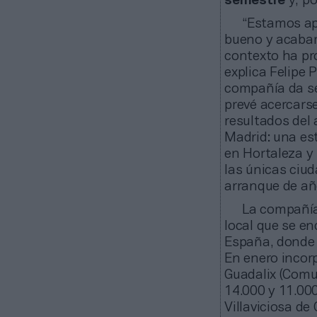
semestre
y, p
“Estamos apr
bueno y acabam
contexto ha pr
explica Felipe 
compañía da se
prevé acercarse
resultados del 
Madrid: una es
en Hortaleza y 
las únicas ciu
arranque de añ
La compañía
local que se en
España, donde 
En enero incor
Guadalix (Comu
14.000 y 11.00
Villaviciosa de