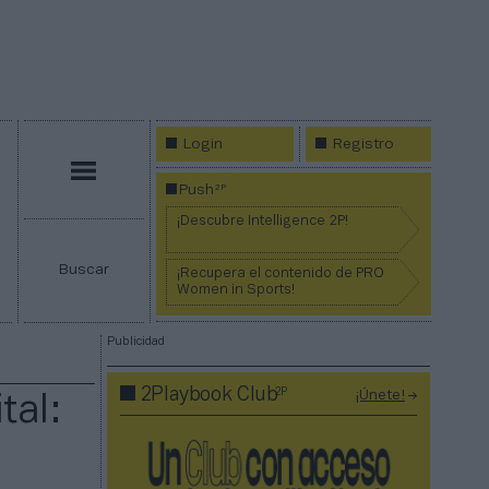
Login
Registro
Menú
2P
Push
¡Descubre Intelligence 2P!
Buscar
¡Recupera el contenido de PRO
Women in Sports!
Publicidad
2P
2Playbook Club
¡Únete!
tal: