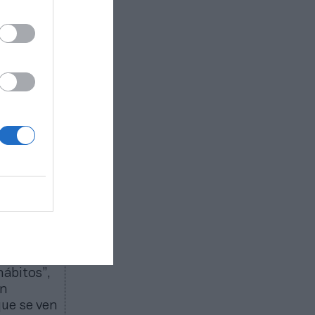
e las
Ahí
do”,
focado al
os
, y un
an un
los
 algunos
ess. Ahora
sonas
e como
apuesta
ón
. “Tras
l fitness
hábitos”,
en
que se ven