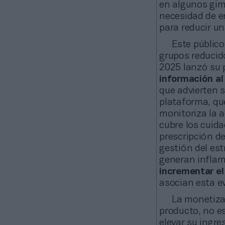
en algunos gim
necesidad de e
para reducir u
Este públic
grupos reducid
2025 lanzó su p
información al 
que advierten 
plataforma, qu
monitoriza la a
cubre los cuid
prescripción de
gestión del est
generan inflam
incrementar el 
asocian esta e
La monetiza
producto, no e
elevar su ingr