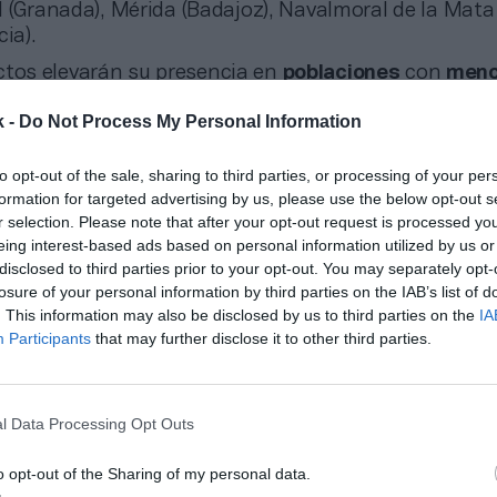
 (Granada), Mérida (Badajoz), Navalmoral de la Mata
cia).
ctos elevarán su presencia en
poblaciones
con
meno
ntes,
donde
concentra el 45% de su red
. En este ti
k -
Do Not Process My Personal Information
 encontrado una gran oportunidad de penetración por
una menor competencia que en las principales capita
osibilidad de escalar el negocio en estas ubicaciones
to opt-out of the sale, sharing to third parties, or processing of your per
formation for targeted advertising by us, please use the below opt-out s
ra a sus inversores. “Cerca del
50% de nuestros fran
r selection. Please note that after your opt-out request is processed y
de un centro,
y el 40% de las aperturas firmadas so
eing interest-based ads based on personal information utilized by us or
enemos. Esto corrobora que el modelo es resistente,
disclosed to third parties prior to your opt-out. You may separately opt-
rentable”, añade Pascual,
losure of your personal information by third parties on the IAB’s list of
. This information may also be disclosed by us to third parties on the
IA
Participants
that may further disclose it to other third parties.
ewsletter semanal PRO Fitnes
icias, tendencias y datos del 
l Data Processing Opt Outs
o opt-out of the Sharing of my personal data.