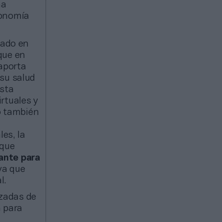
na
tonomía
zado en
que en
 aporta
su salud
Esta
rtuales y
ro también
les, la
 que
ante para
 ya que
l.
uzadas de
a para