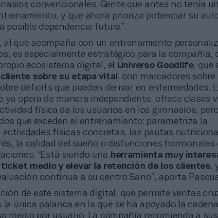
nasios convencionales. Gente que antes no tenía u
ntrenamiento, y que ahora prioriza potenciar su au
na posible dependencia futura”.
o, al que acompaña con un entrenamiento personali
os, es especialmente estratégico para la compañía, 
ropio ecosistema digital, el
Universo Goodlife
, que
cliente sobre su etapa vital
, con marcadores sobre 
sobre déficits que pueden derivar en enfermedades. 
e ya opera de manera independiente, ofrece clases vi
ctividad física de los usuarios en los gimnasios, pe
ados que exceden el entrenamiento: parametriza la
 actividades físicas concretas, las pautas nutriciona
rés, la calidad del sueño o disfunciones hormonales
aciones. “Está siendo una
herramienta muy interes
ticket medio y elevar la retención de los clientes
,
valuación continua a su centro Sano”, aporta Pascua
ción de este sistema digital, que permite ventas cr
s la única palanca en la que se ha apoyado la caden
eso medio por usuario. La compañía recomienda a sus