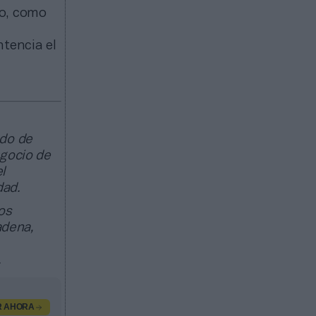
do, como
ntencia el
ado de
egocio de
l
dad.
os
adena,
.
R AHORA