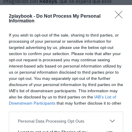
integración con
Redsys
, que se espera que esté
completamente operativa para los clientes en las
próximas semanas. Junto con los nuevos terminales de
2playbook -
Do Not Process My Personal
pago, esta conexión ayudará a los negocios fitness a
Information
simplificar los pagos con tarjeta, con precios
competitivos tanto para cobros online como
If you wish to opt-out of the sale, sharing to third parties, or
presenciales, todo integrado en Virtuagym.
processing of your personal or sensitive information for
"Con esta ampliación de Virtuagym Pay, queremos
targeted advertising by us, please use the below opt-out
que los pagos presenciales formen parte natural de la
operativa diaria de nuestros clientes", afirma
Hugo
section to confirm your selection. Please note that after your
Braam, cofundador y consejero delegado de
opt-out request is processed you may continue seeing
Virtuagym
. "Al conectar terminales, software y pagos
interest-based ads based on personal information utilized by
en un único proceso, ayudamos a reducir el trabajo
us or personal information disclosed to third parties prior to
manual, agilizar los cobros y convertir más
your opt-out. You may separately opt-out of the further
interacciones presenciales en ingresos para el
disclosure of your personal information by third parties on the
negocio".
IAB’s list of downstream participants. This information may
En lugar de ofrecer herramientas aisladas para
also be disclosed by us to third parties on the
IAB’s List of
pagos, entrenamiento, fidelización y operaciones,
Downstream Participants
that may further disclose it to other
Virtuagym reúne los procesos del negocio en una
third parties.
solución todo en uno integrada. En este contexto, los
terminales de pago no se plantean como un dispositivo
Personal Data Processing Opt Outs
independiente, sino como una parte más de la
operativa del negocio
, conectada con los cobros, los