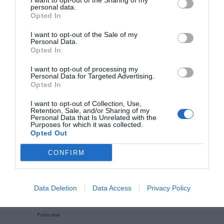
I want to opt-out of the Sharing of my
servicios, las cuotas, las facturas y las ventas dentro
personal data.
de la plataforma.
Opted In
I want to opt-out of the Sale of my
Añadir
2Playbook
como fuente preferida de Google
Personal Data.
de forma gratuita
Opted In
Mantente informado con las últimas noticias de actualidad.
ACTIVAR AHORA
I want to opt-out of processing my
Personal Data for Targeted Advertising.
Opted In
Compartir
I want to opt-out of Collection, Use,
Retention, Sale, and/or Sharing of my
Personal Data that Is Unrelated with the
Imprimir
Purposes for which it was collected.
Opted Out
Índex
2P
CONFIRM
Virtuagym
Data Deletion
Data Access
Privacy Policy
Publicidad