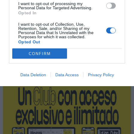
VivaGym
I want to opt-out of processing my
Personal Data for Targeted Advertising.
Opted In
Body Factory
I want to opt-out of Collection, Use,
Retention, Sale, and/or Sharing of my
Operaciones corporativas
Personal Data that Is Unrelated with the
Purposes for which it was collected.
Opted Out
CONFIRM
Publicidad
2P
2Playbook Club
Data Deletion
Data Access
Privacy Policy