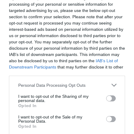
Intelligence 2P
es la unidad de estrategia e
processing of your personal or sensitive information for
inteligencia de mercado de 2Playbook, cuya plataforma
targeted advertising by us, please use the below opt-out
de datos monitoriza en tiempo real el negocio de más
section to confirm your selection. Please note that after your
de una treintena de gestoras de instalaciones deportivas
opt-out request is processed you may continue seeing
y un mapa con más de 7.000 centros deportivos
interest-based ads based on personal information utilized by
indexados. Si quieres más información, contacta con
us or personal information disclosed to third parties prior to
nosotros a través de
intelligence@2playbook.com
.
your opt-out. You may separately opt-out of the further
disclosure of your personal information by third parties on the
Añadir
2Playbook
como fuente preferida de Google
IAB’s list of downstream participants. This information may
de forma gratuita
also be disclosed by us to third parties on the
IAB’s List of
Mantente informado con las últimas noticias de actualidad.
Downstream Participants
that may further disclose it to other
ACTIVAR AHORA
third parties.
Personal Data Processing Opt Outs
Compartir
I want to opt-out of the Sharing of my
personal data.
Imprimir
Opted In
I want to opt-out of the Sale of my
Índex
2P
Personal Data.
Opted In