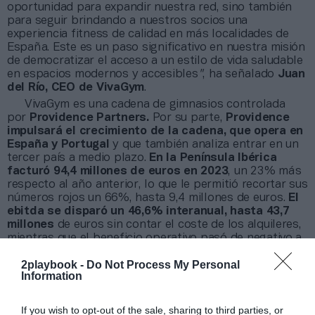
oportunidad para expandir nuestra red, sino también
para seguir brindando a nuestros socios una
experiencia fitness de calidad en más localidades de
España. Este es un paso significativo en nuestra misión
de democratizar el acceso a un estilo de vida saludable
en espacios modernos y accesibles
"
, ha señalado
Juan
del Río, CEO de VivaGym
.
VivaGym es una cadena de gimnasios controlada
por
Providence Partners.
Por su parte,
Providence
impulsará el crecimiento de la cadena, que opera en
España y Portugal
y que también analiza entrar en un
tercer país a medio plazo.
En la Península Ibérica
facturó 94,4 millones de euros en 2023
, un 23% más
respecto al año anterior, lo que le permitió recortar sus
números rojos un 66%, hasta 9,4 millones de euros.
El
ebitda se disparó un 46,6% interanual, hasta 43,7
millones
de euros sin contar el coste de los alquileres,
mientras que el beneficio operativo pasó de negativo a
13,8 millones de euros positivos, según Intelligence 2P,
2playbook -
Do Not Process My Personal
la unidad de datos e inteligencia de mercado de
Information
2Playbook.
Sobre Intelligence 2P
If you wish to opt-out of the sale, sharing to third parties, or