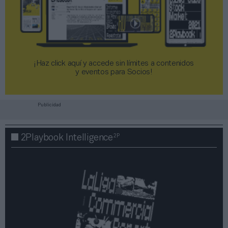
¡Haz click aquí y accede sin límites a contenidos
y eventos para Socios!​​​​​​​
Publicidad
2P
2Playbook Intelligence