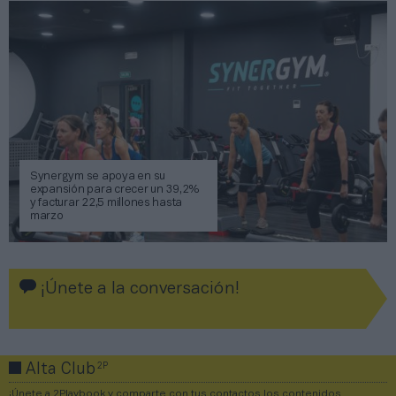
Synergym se apoya en su
expansión para crecer un 39,2%
y facturar 22,5 millones hasta
marzo
¡Únete a la conversación!
2P
Alta Club
¡Únete a 2Playbook y comparte con tus contactos los contenidos