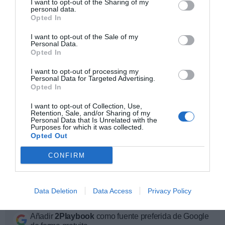
I want to opt-out of the Sharing of my
2013. El objetivo es seguir mejorando la vida de miles
personal data.
de personas, gracias a clubes de alta calidad con zonas
Opted In
de fitness especializadas, equipos de alta tecnología y
personal altamente cualificado”, afirma
Jordi Bella,
I want to opt-out of the Sale of my
director general de Synergym.
Personal Data.
Opted In
I want to opt-out of processing my
Sobre Intelligence 2P
Personal Data for Targeted Advertising.
Intelligence 2P
es la unidad de estrategia e
Opted In
inteligencia de mercado de 2Playbook, cuya plataforma
de datos monitoriza en tiempo real el negocio de medio
I want to opt-out of Collection, Use,
Retention, Sale, and/or Sharing of my
centenar de cadenas de gimnasios, para analizar y
Personal Data that Is Unrelated with the
comparar el rendimiento anual de las compañías en sus
Purposes for which it was collected.
distintas líneas de actividad.
Opted Out
La plataforma incluye un geolocalizador con más de
15.300 centros deportivos en España, Portugal, Italia y
CONFIRM
Francia, categorizados por cadena, ubicación, segmento
de negocio, servicios y precios. Si quieres más
información, contacta con nosotros en
Data Deletion
Data Access
Privacy Policy
intelligence@2playbook.com
.
Añadir
2Playbook
como fuente preferida de Google