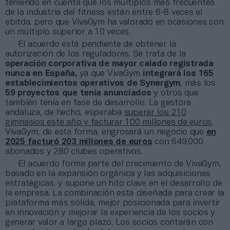
teniendo en cuenta que los múltiplos más frecuentes
de la industria del fitness están entre 6-8 veces el
ebitda, pero que VivaGym ha valorado en ocasiones con
un múltiplo superior a 10 veces.
El acuerdo está pendiente de obtener la
autorización de los reguladores. Se trata de la
operación corporativa de mayor calado registrada
nunca en España,
ya que VivaGym
integrará los 165
establecimientos operativos de Synergym
, más los
59 proyectos que tenía anunciados
y otros que
también tenía en fase de desarrollo. La gestora
andaluza, de hecho, esperaba
superar los 210
gimnasios este año y facturar 100 millones de euros
.
VivaGym, de esta forma, engrosará un negocio que
en
2025 facturó 203 millones de euros
con 649.000
abonados y 280 clubes operativos.
El acuerdo forma parte del crecimiento de VivaGym,
basado en la expansión orgánica y las adquisiciones
estratégicas, y supone un hito clave en el desarrollo de
la empresa. La combinación está diseñada para crear la
plataforma más sólida, mejor posicionada para invertir
en innovación y mejorar la experiencia de los socios y
generar valor a largo plazo. Los socios contarán con