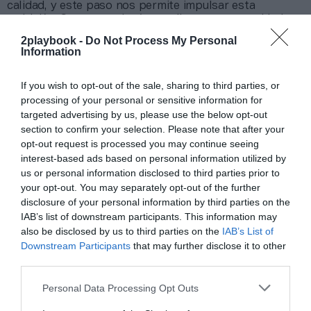
calidad, y este paso nos permite impulsar esta
ambición. Con una red más amplia y unas capacidades
ampliadas, consideramos que estamos en una posición
2playbook -
Do Not Process My Personal
idónea para seguir mejorando nuestra oferta e impulsar
Information
la siguiente fase de nuestro crecimiento”, concluye.
“Esta operación se enmarca dentro de nuestra
If you wish to opt-out of the sale, sharing to third parties, or
estrategia de crear plataformas a gran escala en
processing of your personal or sensitive information for
sectores atractivos y de alto crecimiento. VivaGym ha
targeted advertising by us, please use the below opt-out
demostrado su habilidad para expandirse y creemos
que esta adquisición refuerza aún más su posición en el
section to confirm your selection. Please note that after your
mercado ibérico”, comenta Robert Sudo, director
opt-out request is processed you may continue seeing
general de Providence. “El negocio se beneficia de la
interest-based ads based on personal information utilized by
predisposición social a invertir en salud y bienestar y
us or personal information disclosed to third parties prior to
de la creciente demanda de opciones accesibles y
your opt-out. You may separately opt-out of the further
flexibles. Todo ello, en un mercado que experimenta un
disclosure of your personal information by third parties on the
aumento continuo de usuarios y con un importante
IAB’s list of downstream participants. This information may
margen de crecimiento. Vemos un gran potencial para
also be disclosed by us to third parties on the
IAB’s List of
seguir ampliando la plataforma tanto de forma
Downstream Participants
that may further disclose it to other
orgánica como a través de oportunidades específicas, y
esperamos seguir trabajando con Cristina y su equipo”.
third parties.
“Esta operación es la culminación de una etapa de
Personal Data Processing Opt Outs
éxito y expansión para Synergym. Unirnos a VivaGym es
el paso natural tras esta trayectoria que comenzó en