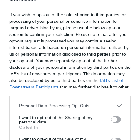
de su expansión; eso sí, el ebitda fue positivo en 4,3
millones de euros.
If you wish to opt-out of the sale, sharing to third parties, or
En
la
Península
Ibérica
opera
98
instalaciones
, 55
processing of your personal or sensitive information for
de ellas en España, donde tiene presencia en Barcelona
targeted advertising by us, please use the below opt-out
(21), Madrid (9, y una apertura en Cuzco en camino),
section to confirm your selection. Please note that after your
Valencia (6), Vizcaya y Baleares (3), Zaragoza (4), Sevilla
opt-out request is processed you may continue seeing
(2), Murcia, Almería, Málaga, Granada, Córdoba,
Pontevedra y Álava (1). El resto están en Portugal.
interest-based ads based on personal information utilized by
us or personal information disclosed to third parties prior to
Hasta el estallido de la pandemia y tras su entrada
your opt-out. You may separately opt-out of the further
en el mercado luso con la integración de Fitness Hut, el
grupo había previsto entre diez y veinte aperturas
disclosure of your personal information by third parties on the
anuales, un objetivo que no pudo conseguir el año
IAB’s list of downstream participants. This information may
pasado, pero que en un futuro prevé retomar. A largo
also be disclosed by us to third parties on the
IAB’s List of
plazo, la compañía aspira a triplicar su tamaño hasta
Downstream Participants
that may further disclose it to other
300 gimnasios repartidos entre tres mercados: España,
third parties.
Portugal y un tercero aún por determinar. El objetivo es
alcanzar el millón de abonados.
Personal Data Processing Opt Outs
Añadir
2Playbook
como fuente preferida de Google
I want to opt-out of the Sharing of my
personal data.
de forma gratuita
Opted In
Mantente informado con las últimas noticias de actualidad.
ACTIVAR AHORA
I want to opt-out of the Sale of my