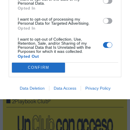
Personal Data.
Opted In
Compartir
I want to opt-out of processing my
Personal Data for Targeted Advertising.
Opted In
Imprimir
I want to opt-out of Collection, Use,
Retention, Sale, and/or Sharing of my
Índex
2P
Personal Data that Is Unrelated with the
Purposes for which it was collected.
Opted Out
VivaGym
CONFIRM
Publicidad
Data Deletion
Data Access
Privacy Policy
2P
2Playbook Club