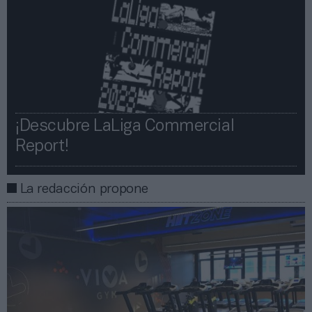
¡Descubre LaLiga Commercial
Report!​​
La redacción propone