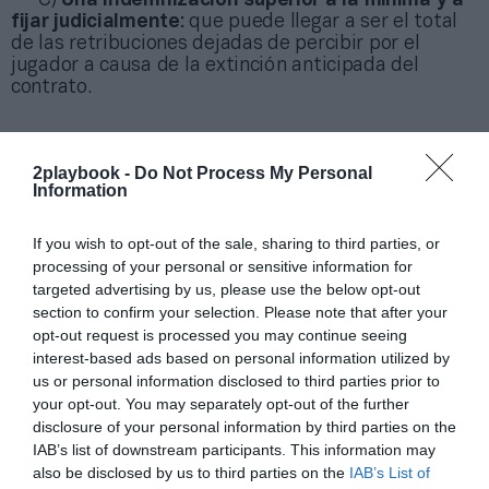
C)
Una indemnización superior a la mínima y a
fijar judicialmente
: que puede llegar a ser el total
de las retribuciones dejadas de percibir por el
jugador a causa de la extinción anticipada del
contrato.
Por consiguiente, y asumiendo que el objetivo
2playbook -
Do Not Process My Personal
final que motivaría al F.C. Barcelona a despedir a
Information
Umtiti sería poder liberarse de la ficha de un
jugador que no entra en los planes del club -aun
asumiendo el pago de una cantidad indemnizatoria
If you wish to opt-out of the sale, sharing to third parties, or
menor en proporción a su ficha-, se ha de enfatizar
processing of your personal or sensitive information for
que la adopción de dicha decisión podría resultar a
targeted advertising by us, please use the below opt-out
la postre perjudicial y antieconómica para la
section to confirm your selection. Please note that after your
entidad, en la medida que:
opt-out request is processed you may continue seeing
interest-based ads based on personal information utilized by
1. El club perdería los servicios del jugador, quien
us or personal information disclosed to third parties prior to
a pesar de no contar para el entrenador podría ser
your opt-out. You may separately opt-out of the further
de utilidad en una temporada cargada de partidos.
disclosure of your personal information by third parties on the
2. El club se vería privado de las cantidades
IAB’s list of downstream participants. This information may
económicas que pudieran acordarse con el club de
also be disclosed by us to third parties on the
IAB’s List of
destino por el traspaso o cesión del jugador, lo que