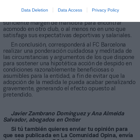
competiciones y con las plantillas prácticamente
Data Deletion
Data Access
Privacy Policy
confeccionadas, ello pudiera suponer un importante
hándicap para Umtiti, quien podría encontrarse sin
suficiente margen de maniobra para encontrar
acomodo en otro club, o al menos no en uno que
satisfaga sus expectativas deportivas y salariales.
En conclusión, corresponderá al FC Barcelona
realizar una ponderación cuidadosa y meditada de
las circunstancias y argumentos de los que dispone
para sostener una hipotética acción de despido en
condiciones razonablemente beneficiosas o
asumibles para la entidad, a fin de evitar que la
adopción de la medida le pueda acabar penalizando
gravemente, generando el efecto opuesto al
pretendido.
Javier Zambrano Domínguez y Ana Almeida
Salvador, abogados en Ontier
Si tú también quieres enviar tu opinión para
que sea publicada en La Comunidad Opina, envía