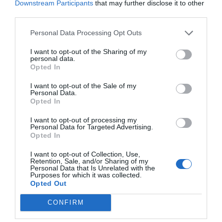
Downstream Participants
that may further disclose it to other
le impediría amortizar la inversión realizada para su
third parties.
contratación -siquiera parcialmente.
3. El club podría ser condenado en un eventual
Personal Data Processing Opt Outs
procedimiento laboral por despido iniciado a
instancia del jugador, a abonar a éste
todas las
I want to opt-out of the Sharing of my
personal data.
retribuciones convenidas hasta la terminación
Opted In
natural de su contrato que hubieren quedado
frustradas a causa de la extinción anticipada.
I want to opt-out of the Sale of my
Personal Data.
Opted In
A este respecto, y en connivencia con lo
I want to opt-out of processing my
expresado en párrafos previos sobre la
Personal Data for Targeted Advertising.
determinación del importe de la cuantía
Opted In
indemnizatoria, una de las circunstancias que podría
actuar como agravante de cara a su modulación por
I want to opt-out of Collection, Use,
parte del Juez de lo Social, sería que, de ejecutarse
Retention, Sale, and/or Sharing of my
Personal Data that Is Unrelated with the
finalmente el despido en la fecha indicada por Sport
Purposes for which it was collected.
(esto es, en torno al 24 de agosto), sus efectos se
Opted Out
producirían a escasos días del cierre del mercado de
transferencias en las 5 grandes ligas europeas (31
CONFIRM
de agosto). De forma que, estando los cubes
centrados en el inicio de sus respectivas