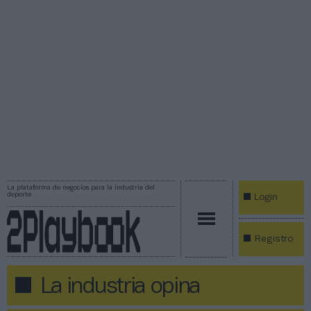
La plataforma de negocios para la industria del
deporte
Login
Registro
La industria opina