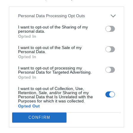
third parties.
Añadir
2Playbook
como fuente preferida de Google
de forma gratuita
Personal Data Processing Opt Outs
Mantente informado con las últimas noticias de actualidad.
ACTIVAR AHORA
I want to opt-out of the Sharing of my
personal data.
Opted In
I want to opt-out of the Sale of my
Compartir
Personal Data.
Opted In
Imprimir
I want to opt-out of processing my
Personal Data for Targeted Advertising.
Publicidad
Opted In
I want to opt-out of Collection, Use,
Retention, Sale, and/or Sharing of my
2P
2Playbook Club
Personal Data that Is Unrelated with the
Purposes for which it was collected.
Opted Out
CONFIRM