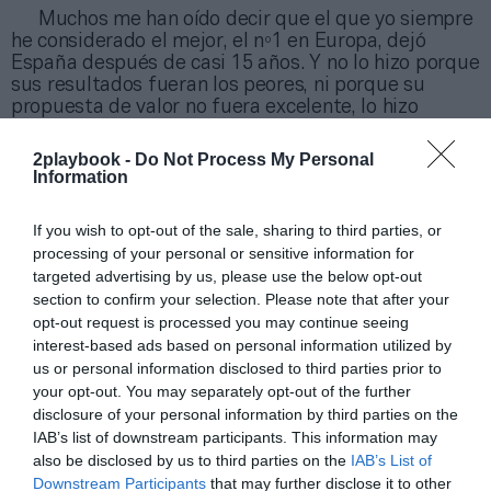
Muchos me han oído decir que el que yo siempre
he considerado el mejor, el nº1 en Europa, dejó
España después de casi 15 años. Y no lo hizo porque
sus resultados fueran los peores, ni porque su
propuesta de valor no fuera excelente, lo hizo
porque competir en España es más difícil que
hacerlo en la mayoría de países europeos, lo cual
2playbook -
Do Not Process My Personal
dice mucho y bien de las compañías españolas y de
Information
los empresarios españoles más veteranos, que son
los que todavía a día de hoy tiene los mejores
If you wish to opt-out of the sale, sharing to third parties, or
resultados y los que más me han enseñado a mí en
processing of your personal or sensitive information for
mi ya larga trayectoria profesional.
targeted advertising by us, please use the below opt-out
section to confirm your selection. Please note that after your
opt-out request is processed you may continue seeing
Rafael Cecilio
interest-based ads based on personal information utilized by
Presidente de Dreamfit
us or personal information disclosed to third parties prior to
your opt-out. You may separately opt-out of the further
disclosure of your personal information by third parties on the
Si tú también quieres enviar tu opinión para
IAB’s list of downstream participants. This information may
que sea publicada en La Industria Opina, envía tu
also be disclosed by us to third parties on the
IAB’s List of
artículo a
opina@2playbook.com
Downstream Participants
that may further disclose it to other