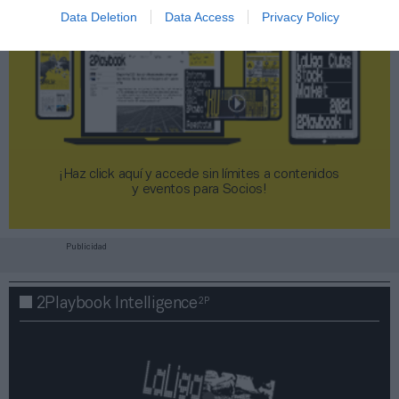
Data Deletion
Data Access
Privacy Policy
¡Haz click aquí y accede sin límites a contenidos
y eventos para Socios!​​​​​​​
Publicidad
2P
2Playbook Intelligence