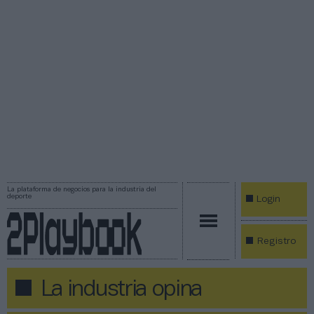
La plataforma de negocios para la industria del
deporte
Login
Registro
La industria opina