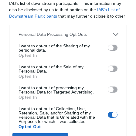
Barcelona y Esic.
IAB’s list of downstream participants. This information may
also be disclosed by us to third parties on the
IAB’s List of
Downstream Participants
that may further disclose it to other
Si tú también quieres enviar tu opinión para
third parties.
que sea publicada en La Comunidad Opina, envía
tu artículo a opina@2playbook.com
Personal Data Processing Opt Outs
Añadir
2Playbook
como fuente preferida de Google
I want to opt-out of the Sharing of my
personal data.
de forma gratuita
Opted In
Mantente informado con las últimas noticias de actualidad.
ACTIVAR AHORA
I want to opt-out of the Sale of my
Personal Data.
Opted In
Compartir
I want to opt-out of processing my
Personal Data for Targeted Advertising.
Opted In
Imprimir
I want to opt-out of Collection, Use,
Retention, Sale, and/or Sharing of my
Publicidad
Personal Data that Is Unrelated with the
Purposes for which it was collected.
Opted Out
2P
2Playbook Club