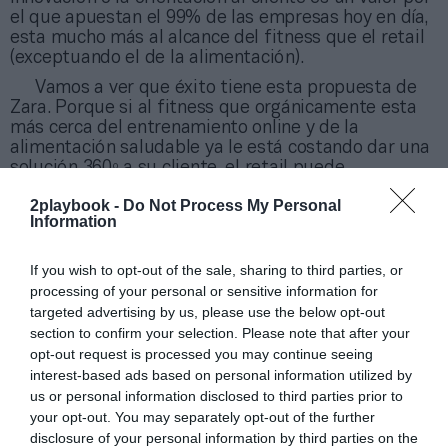
el que apuestan el 99% de las empresas hoy en día,
esta mucho más al alcance del fitness que el retail
(exceptuando el de la alimentación).
Vamos a ver que éxito tiene esta propuesta de
Zara. Porque si al fitness que orgánicamente esta
más cerca del entrenamiento online y de la
alimentación saludable ya le está costando dar una
solución 360º a su cliente, el retail puede
encontrarse con mayores dificultades aún.
2playbook -
Do Not Process My Personal
Hubiera apostado más porque Zara se hubiera
Information
aliado con un experto en fitness y un especialista en
alimentación saludable. Creo que tendría más
If you wish to opt-out of the sale, sharing to third parties, or
recorrido.
processing of your personal or sensitive information for
Veremos.
targeted advertising by us, please use the below opt-out
section to confirm your selection. Please note that after your
opt-out request is processed you may continue seeing
Pedro Hidalgo
es ex director de marketing y
interest-based ads based on personal information utilized by
comunicación de Clubs DiR y del Grupo Duet (Duet
us or personal information disclosed to third parties prior to
Sports y Duet Fit). También es profesor en varios
your opt-out. You may separately opt-out of the further
másters en Retail Marketing en la Universidad de
disclosure of your personal information by third parties on the