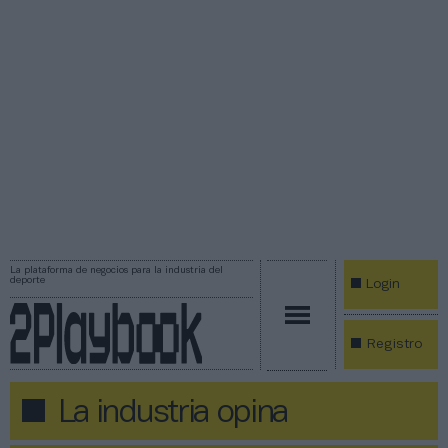
La plataforma de negocios para la industria del
deporte
Login
Registro
La industria opina