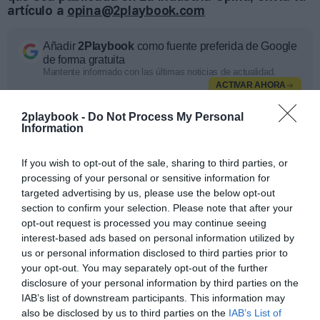
artículo a
opina@2playbook.com
Añadir
2Playbook
como fuente preferida de Google
de forma gratuita
Mantente informado con las últimas noticias de actualidad.
ACTIVAR AHORA
2playbook -
Do Not Process My Personal
Information
Compartir
If you wish to opt-out of the sale, sharing to third parties, or
Imprimir
processing of your personal or sensitive information for
targeted advertising by us, please use the below opt-out
Publicidad
section to confirm your selection. Please note that after your
opt-out request is processed you may continue seeing
interest-based ads based on personal information utilized by
2P
2Playbook Club
us or personal information disclosed to third parties prior to
your opt-out. You may separately opt-out of the further
disclosure of your personal information by third parties on the
IAB’s list of downstream participants. This information may
also be disclosed by us to third parties on the
IAB’s List of