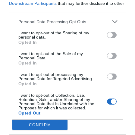
Downstream Participants
that may further disclose it to other
third parties.
Personal Data Processing Opt Outs
I want to opt-out of the Sharing of my
personal data.
Opted In
I want to opt-out of the Sale of my
Personal Data.
Opted In
¡Haz click aquí y accede sin límites a contenidos
I want to opt-out of processing my
y eventos para Socios!​​​​​​​
Personal Data for Targeted Advertising.
Opted In
I want to opt-out of Collection, Use,
Publicidad
Retention, Sale, and/or Sharing of my
Personal Data that Is Unrelated with the
Purposes for which it was collected.
Opted Out
2P
2Playbook Intelligence
CONFIRM