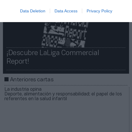
Data Deletion
Data Access
Privacy Policy
¡Descubre LaLiga Commercial
Report!​​
Anteriores cartas
La industria opina
Deporte, alimentación y responsabilidad: el papel de los
referentes en la salud infantil