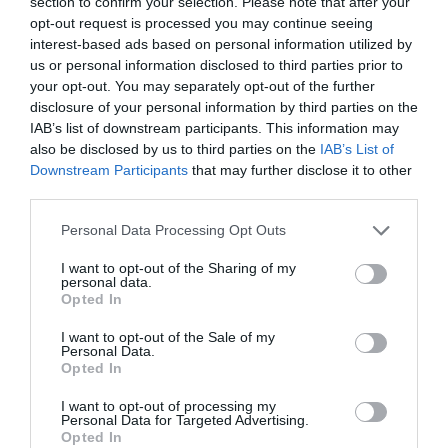
section to confirm your selection. Please note that after your
La industria opina
opt-out request is processed you may continue seeing
Benito Pérez-González
interest-based ads based on personal information utilized by
Tokio 2020: millones de dólares y de ilusiones mantienen vivos los
us or personal information disclosed to third parties prior to
Juegos, a pesar de la oposición
your opt-out. You may separately opt-out of the further
disclosure of your personal information by third parties on the
IAB’s list of downstream participants. This information may
also be disclosed by us to third parties on the
IAB’s List of
Downstream Participants
that may further disclose it to other
third parties.
Personal Data Processing Opt Outs
I want to opt-out of the Sharing of my
personal data.
Opted In
La industria opina
I want to opt-out of the Sale of my
Benito Pérez-González
Personal Data.
Atlético de Madrid y el principio de la regresión a la media
Opted In
I want to opt-out of processing my
Personal Data for Targeted Advertising.
Opted In