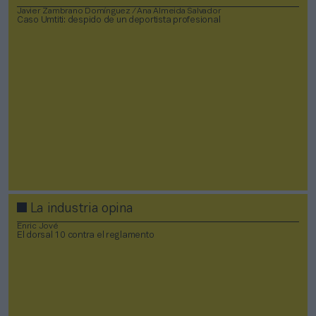
Javier Zambrano Domínguez / Ana Almeida Salvador
Caso Umtiti: despido de un deportista profesional
La industria opina
Enric Jové
El dorsal 10 contra el reglamento