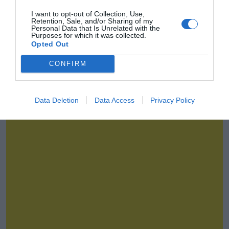
I want to opt-out of Collection, Use,
Retention, Sale, and/or Sharing of my
Personal Data that Is Unrelated with the
Purposes for which it was collected.
Opted Out
CONFIRM
La industria opina
Data Deletion
Data Access
Privacy Policy
David Sánchez
Retos tecnológicos para la vuelta a los estadios: herramientas para
el regreso de los aficionados