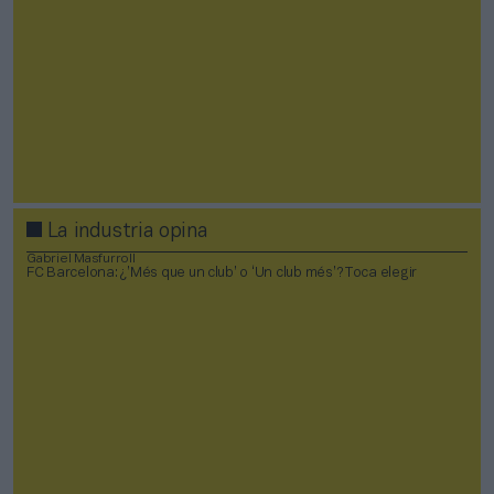
La industria opina
Gabriel Masfurroll
FC Barcelona: ¿’Més que un club’ o ‘Un club més’? Toca elegir