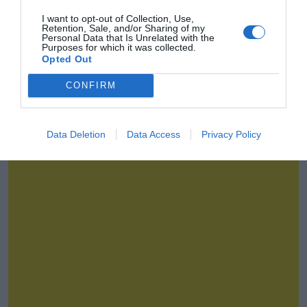
I want to opt-out of Collection, Use,
Retention, Sale, and/or Sharing of my
Personal Data that Is Unrelated with the
Purposes for which it was collected.
Opted Out
CONFIRM
La industria opina
Data Deletion
Data Access
Privacy Policy
Guillermo Sanahuja-Peris y Pascual Martínez
El post-patrocinio deportivo en la era post-pandemia