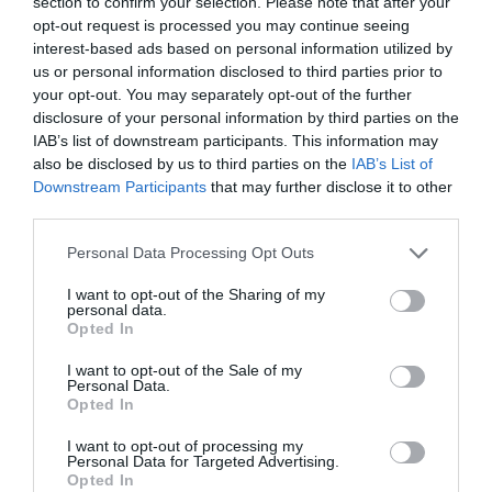
section to confirm your selection. Please note that after your
La industria opina
opt-out request is processed you may continue seeing
Francis Casado
interest-based ads based on personal information utilized by
Tecnología 3D aplicada al ‘fan engagement’ en los estadios
us or personal information disclosed to third parties prior to
your opt-out. You may separately opt-out of the further
disclosure of your personal information by third parties on the
IAB’s list of downstream participants. This information may
also be disclosed by us to third parties on the
IAB’s List of
Downstream Participants
that may further disclose it to other
third parties.
Personal Data Processing Opt Outs
I want to opt-out of the Sharing of my
personal data.
Opted In
La industria opina
I want to opt-out of the Sale of my
Xavier Ginesta y Jordi de San Eugenio
Personal Data.
¿Hacia una ‘disneyización’ del fútbol?
Opted In
I want to opt-out of processing my
Personal Data for Targeted Advertising.
Opted In