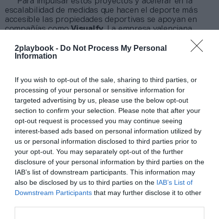
Para impulsar estos proyectos y acelerar en la
escalabilidad de medidas que hacen el deporte más
accesible las propiedades deportivas se apoyan en
compañías como
Visualfy
. La empresa valenciana
desarrolla soluciones que permiten que alarmas de
incendios, avisos de evacuación, megafonía o alertas
2playbook -
Do Not Process My Personal
Information
médicas sean accesibles para personas con
discapacidad auditiva, algo que ya se está empezando a
integrar en estadios o en eventos multitudinarios.
If you wish to opt-out of the sale, sharing to third parties, or
Manel Alcaide
, CEO y Co-Founder de Visualfly, aseguró
processing of your personal or sensitive information for
que “la inclusión no debe entenderse como una norma a
targeted advertising by us, please use the below opt-out
cumplir sino como un valor. Nos beneficia a todos”. El
section to confirm your selection. Please note that after your
responsable de Visualfly explicó que su labor se centra
opt-out request is processed you may continue seeing
en la sordera situacional en el estadio, que es algo que
interest-based ads based on personal information utilized by
afecta a todos los aficionados al deporte.
us or personal information disclosed to third parties prior to
your opt-out. You may separately opt-out of the further
El valor de la experiencia de los protagonistas
disclosure of your personal information by third parties on the
Los ponentes coincidieron en la importancia de la
IAB’s list of downstream participants. This information may
transversalidad dentro de las organizaciones
y en la
also be disclosed by us to third parties on the
IAB’s List of
necesidad de contar con la opinión y la experiencia
Downstream Participants
that may further disclose it to other
de las personas con discapacidad
. “Tiene que verse
third parties.
de una manera mucho más transversal, entonces las
implementaciones son más sencillas. No me puedo