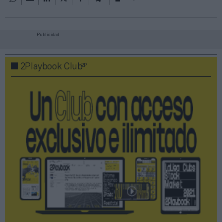
Publicidad
2P
2Playbook Club