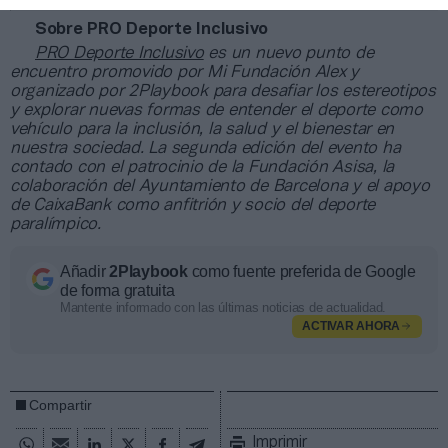
Sobre PRO Deporte Inclusivo
PRO Deporte Inclusivo
es un nuevo punto de
encuentro promovido por Mi Fundación Alex y
organizado por 2Playbook para desafiar los estereotipos
y explorar nuevas formas de entender el deporte como
vehículo para la inclusión, la salud y el bienestar en
nuestra sociedad. La segunda edición del evento ha
contado con el patrocinio de la Fundación Asisa, la
colaboración del Ayuntamiento de Barcelona y el apoyo
de CaixaBank como anfitrión y socio del deporte
paralímpico.
Añadir
2Playbook
como fuente preferida de Google
de forma gratuita
Mantente informado con las últimas noticias de actualidad.
ACTIVAR AHORA
Compartir
Imprimir