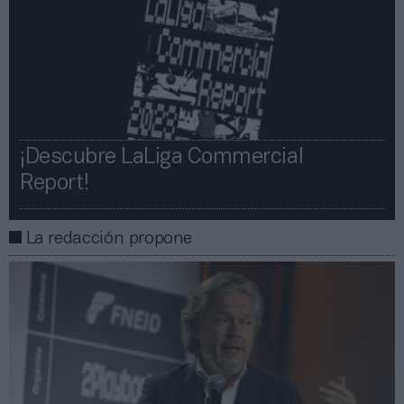
¡Descubre LaLiga Commercial
Report!​​
La redacción propone