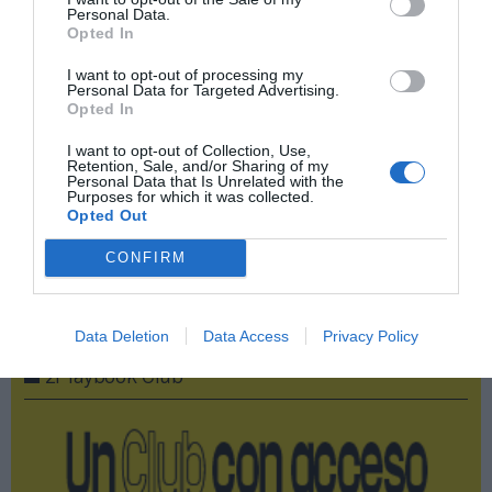
Personal Data.
Opted In
Añadir
2Playbook
como fuente preferida de Google
de forma gratuita
I want to opt-out of processing my
Mantente informado con las últimas noticias de actualidad.
Personal Data for Targeted Advertising.
ACTIVAR AHORA
Opted In
I want to opt-out of Collection, Use,
Retention, Sale, and/or Sharing of my
Personal Data that Is Unrelated with the
Compartir
Purposes for which it was collected.
Opted Out
Imprimir
CONFIRM
Publicidad
Data Deletion
Data Access
Privacy Policy
2P
2Playbook Club