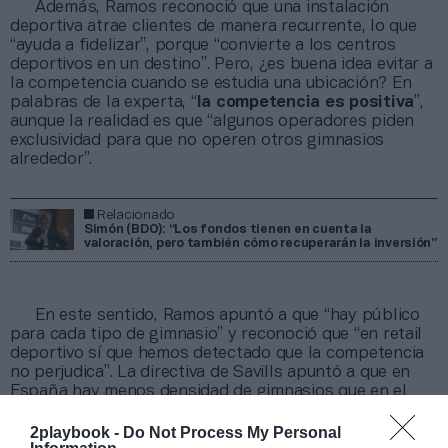
Además, Ramos reconoció que una instalación
deportiva atrae clientes de manera recurrente, lo que
“ayuda a fidelizar”, porque “convierte a los centros
deportivos en un destino”. Pero, ¿es buena idea evitar a
la competencia cuando se estudia una ubicación? En
palabras de la experta, “
la competencia es positiva
”,
aunque la realidad es que “algunos operadores piden
exclusividad para que no operen otros gimnasios
alrededor”.
Relacionado
Simón (BDO): “Los fondos tienen en cuenta la
valoración, pero también cómo recuperarán la inversión”
En este sentido, Ramos apuntó a que “hay público
para cada tipo de gimnasio” y reconoció que “en retail
deportivo sí que hemos detectado que la competencia
no perjudica”. La directiva de Savills apuntó a que en
España hay menos densidad de gimnasios que en el
resto de Europa y afirmó que, al existir distintos tipos
de club, con un amplio abanico de precios y servicios,
2playbook -
Do Not Process My Personal