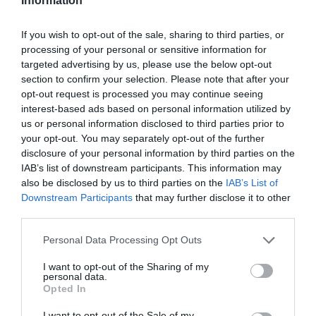
Information
“no existe riesgo de saturación”.
El problema, precisó, no está tanto en la
competencia directa dentro del mismo sector sino en la
If you wish to opt-out of the sale, sharing to third parties, or
carrera por contratar un local que despierta interés de
processing of your personal or sensitive information for
otros sectores que también generan flujos de caja
targeted advertising by us, please use the below opt-out
recurrentes. Es el caso de los supermercados. “Los
section to confirm your selection. Please note that after your
gimnasios buscan superficies muy solicitadas, y ahí sí
opt-out request is processed you may continue seeing
existe competencia”, comentó.
interest-based ads based on personal information utilized by
us or personal information disclosed to third parties prior to
your opt-out. You may separately opt-out of the further
La segunda edición del encuentro de
PRO Fitness
,
disclosure of your personal information by third parties on the
evento organizado por 2Playbook, cuenta con la
IAB’s list of downstream participants. This information may
colaboración de la Federación Nacional de Empresarios
de Instalaciones Deportivas (FNEID). La cita, dirigida a
also be disclosed by us to third parties on the
IAB’s List of
profesionales de la industria del fitness, pone en
Downstream Participants
that may further disclose it to other
contacto al sector de los gimnasios y ofrece insights,
third parties.
reflexiones y debate sobre las cuestiones que ocupan el
día a día de los directivos y directivas del sector.
Personal Data Processing Opt Outs
Entre los patrocinadores que han hecho posible el
encuentro están algunos de los principales players del
I want to opt-out of the Sharing of my
personal data.
sector, como
BH
Opted In
Fitness
,
Matrix
,
Eleiko
,
Ojmar
,
Technogym
,
EGYM
,
Thoma
Wellness Group,
Signify
y
SQ Mobiliario
.
I want to opt-out of the Sale of my