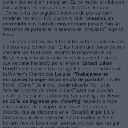
comunidad está en Instagram. Es, de hecho, el club con
más seguidores en sus redes del
fútfem
europeo.
¿Cómo lo ha conseguido? Además de por su buen
rendimiento deportivo, desde el club
“creamos un
contenido
muy cuidado,
muy cercano para el fan
. Así
tratamos de potenciar la esencia del proyecto”, explicó
Farré.
En este sentido, las futbolistas están predispuestas
a elevar esta comunidad: “Ellas tienen una conexión muy
cercana con la afición”, apuntó la responsable del
Barça Femenino. Asimismo, Farré destacó el trabajo
que se viene haciendo para llenar el
Estadi Johan
Cruyff
cada quince días en Liga F y en los partidos de
la Women’s Champions League.
“Trabajamos en
enriquecer la experiencia en día de partido”,
reveló
Farré. ¿Cómo? De inicio, “poniéndoselo fácil a las
familias y gente de otros clubes” para que puedan
acudir a los partidos. Con ello, han conseguido
elevar
un 30% los ingresos por
ticketing
respecto a hace
cuatro años. Un ejemplo claro es el del próximo
Clásico, que se disputará en el Estadi Olímpic Lluís
Companys un domingo a las 12 del mediodía. “Este
horario nos va fenomenal, porque ayuda a que vengan