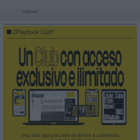
Publicidad
2P
2Playbook Club
¡Haz click aquí y accede sin límites a contenidos