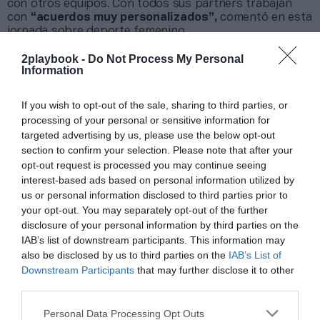
con otros equipos. Con todos sus partners trabajan
con
“acuerdos muy personalizados”,
comentó en esta
jornada sobre deporte femenino.
2playbook -
Do Not Process My Personal
Information
Relacionado
Eva Jirsenska (Dorna): “El camino de la visibilidad a la
monetización es muy gradual”
If you wish to opt-out of the sale, sharing to third parties, or
processing of your personal or sensitive information for
targeted advertising by us, please use the below opt-out
Un ejemplo de ello es la activación que realizó con
section to confirm your selection. Please note that after your
Vueling
, patrocinador exclusivo del Barça Femenino.
opt-out request is processed you may continue seeing
Como parte del acuerdo, cuenta con
un avión propio
interest-based ads based on personal information utilized by
vinilado
con las caras de varias jugadoras y el
us or personal information disclosed to third parties prior to
lema
Dream, Play, Fly
.
your opt-out. You may separately opt-out of the further
El diseño se inspira en
las trayectorias
de las
disclosure of your personal information by third parties on the
futbolistas; cómo soñaban jugar de pequeñas; cómo, a
IAB’s list of downstream participants. This information may
través del esfuerzo y la perseverancia, pudieron
cumplir su sueño y jugar a nivel profesional; y cómo,
also be disclosed by us to third parties on the
IAB’s List of
ahora, vuelan alto convirtiéndose en referentes para las
Downstream Participants
that may further disclose it to other
futuras generaciones.
third parties.
Para Farré, una de las
necesidades
que tiene hoy el
fútbol femenino es la
competencia
. Tanto a nivel
Personal Data Processing Opt Outs