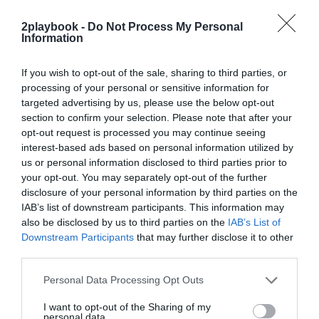
Intelligence 2P
es la unidad de estrategia e
inteligencia de mercado de 2Playbook, cuya plataforma
2playbook -
Do Not Process My Personal
de datos monitoriza la asistencia y venta de entradas de
Information
más de 200 ligas y torneos masculinos y femeninos en
España, 100 festivales de música, museos y eventos de
entretenimiento, y otras 100 carreras populares de
If you wish to opt-out of the sale, sharing to third parties, or
running y ciclismo.
processing of your personal or sensitive information for
El módulo incluye información club a club en LaLiga,
targeted advertising by us, please use the below opt-out
ACB, Asobal, Superliga de voleigol y ligas extranjeras
section to confirm your selection. Please note that after your
como NBA, Euroliga, Premier League, Bundesliga, Serie
opt-out request is processed you may continue seeing
A y Ligue 1, así como los datos de asistencia media y
interest-based ads based on personal information utilized by
agregada partidos de selecciones, torneos
us or personal information disclosed to third parties prior to
internacionales celebrados en España o Copas del Rey y
your opt-out. You may separately opt-out of the further
de la Reina de todos los deportes. Si quieres más
disclosure of your personal information by third parties on the
información, contacta con nosotros a través
IAB’s list of downstream participants. This information may
de
intelligence@2playbook.com
.
also be disclosed by us to third parties on the
IAB’s List of
Downstream Participants
that may further disclose it to other
Añadir
2Playbook
como fuente preferida de Google
third parties.
de forma gratuita
Mantente informado con las últimas noticias de actualidad.
Personal Data Processing Opt Outs
ACTIVAR AHORA
I want to opt-out of the Sharing of my
personal data.