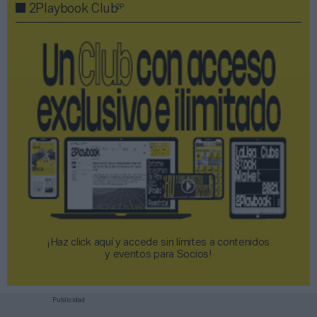
2P
2Playbook Club
¡Haz click aquí y accede sin límites a contenidos
y eventos para Socios!​​​​​​​
Publicidad