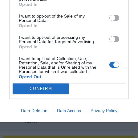
Opted In
Compartir
I want to opt-out of the Sale of my
Imprimir
Personal Data.
Opted In
Índex
2P
I want to opt-out of processing my
Personal Data for Targeted Advertising.
Opted In
Activaciones
I want to opt-out of Collection, Use,
Retention, Sale, and/or Sharing of my
Personal Data that Is Unrelated with the
FC Barcelona
Purposes for which it was collected.
Opted Out
Vueling
CONFIRM
PRO Women in Sports
Data Deletion
Data Access
Privacy Policy
Publicidad