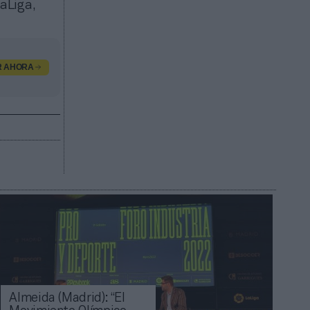
aLiga,
R AHORA
Almeida (Madrid): “El