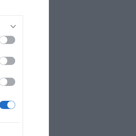
asó bien:
ha
, ha
 deporte y
enina, y
erlo”, ha
o se ciñe
donos
ue hay
ños (al
club
ticas, me