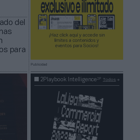
dado del
onas
¡Haz click aquí y accede sin
n
límites a contenidos y
eventos para Socios!​​​​​​​
os para
Publicidad
2P
2Playbook Intelligence
Todos