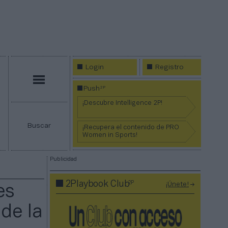
Login
Registro
Menú
2P
Push
¡Descubre Intelligence 2P!
Buscar
¡Recupera el contenido de PRO
Women in Sports!
Publicidad
2P
2Playbook Club
¡Únete!
es
de la