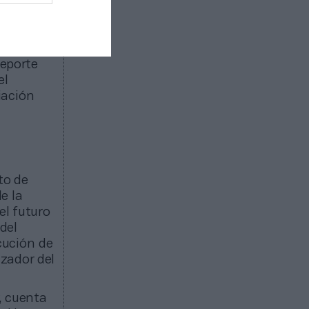
ero
es la
deporte
el
iación
to de
e la
el futuro
del
cución de
zador del
, cuenta