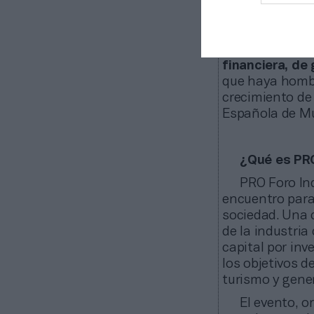
decían que el s
necesita soste
Le ha apoyad
financiera, d
que haya hombr
crecimiento de
Española de Muj
¿Qué es PRO
PRO Foro In
encuentro para
sociedad. Una c
de la industria
capital por inv
los objetivos 
turismo y gene
El evento, 