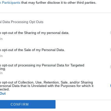
Participants
that may further disclose it to other third parties.
ito que contrasta con una infancia en la que no lo p
bía gente que me hacía de menos, y el deporte me 
s la espalda. Es una vía de integración y de escape”
l Data Processing Opt Outs
mnasta sobre la importancia de la integración en el
o opt-out of the Sharing of my personal data.
ay chicos que quieren hacer gimnasia artística fem
In
qué no hacerlo, si les hace feliz?
Creo que deben hac
specto.
o opt-out of the Sale of my Personal Data.
In
enible, “no sólo en medioambiente”
to opt-out of processing my Personal Data for Targeted
ing.
 recordado que la sostenibilidad y la Agenda 2030 n
In
 cuidado del medioambiente. “Estamos conciencián
o opt-out of Collection, Use, Retention, Sale, and/or Sharing
orte a que no es vital la inmediatez o el resultado, q
ersonal Data that Is Unrelated with the Purposes for which it
 de eso”, ha apuntado Mouriño.
lected.
Out
e celeste ha recordado que “cuando empecé hace 16 a
), y dije que la única manera de salvar al Celta como 
CONFIRM
on una gestión 100% empresarial recibí múltiples crí