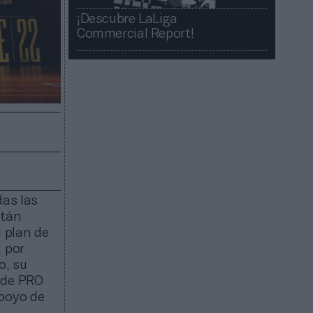
¡Descubre LaLiga
Commercial Report!​​
das las
stán
 plan de
, por
o, su
 de PRO
poyo de