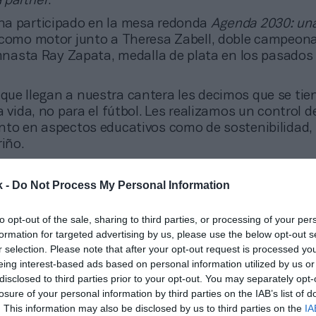
 partner
.
 ha participado en la mesa redonda
Agenda 2030: una
como motor junto a Theresa Zabell, doble campeona
gimnasta Ray Zapata, medalla de plata en los pasado
 que llegan a nuestra cantera les decimos que se ti
a vida, no para el fútbol. Les realizamos un control d
nto en aspectos educativos como de sostenibilidad,
iño.
onado
k presenta ‘Deporte España 2030’: retos y tendencias de la industria pa
k -
Do Not Process My Personal Information
to opt-out of the sale, sharing to third parties, or processing of your per
 su parte, apuesta desde su Fundación Ecomar sobre 
formation for targeted advertising by us, please use the below opt-out s
nto a la mejora en la práctica deportiva, como motor
r selection. Please note that after your opt-out request is processed y
hace un cuarto de siglo sobre estos dos conceptos.
“
eing interest-based ads based on personal information utilized by us or
untaba a mis compañeros por qué había plásticos 
disclosed to third parties prior to your opt-out. You may separately opt-
nada”
, ha recordado la dirigente deportiva.
losure of your personal information by third parties on the IAB’s list of
. This information may also be disclosed by us to third parties on the
IA
erano, Zapata conquistó en Tokio una medalla de pl