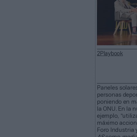
2Playbook
Paneles solares
personas deport
poniendo en ma
la ONU. En la n
ejemplo, “utili
máximo accioni
Foro Industria