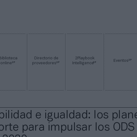
Biblioteca
Directorio de
2Playbook
2P
Eventos
2P
2P
2P
online
proveedores
Intelligence
bilidad e igualdad: los plan
orte para impulsar los ODS 