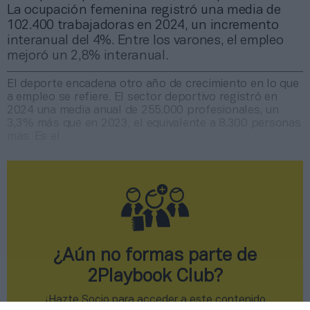
La ocupación femenina registró una media de
102.400 trabajadoras en 2024, un incremento
interanual del 4%. Entre los varones, el empleo
mejoró un 2,8% interanual.
El deporte encadena otro año de crecimiento en lo que
a empleo se refiere. El sector deportivo registró en
2024 una media anual de 255.000 profesionales, un
3,3% más que en 2023, el equivalente a 8.300 personas
más. Es el
¿Aún no formas parte de
2Playbook Club?
¡Hazte Socio para acceder a este contenido