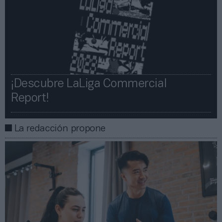
¡Descubre LaLiga Commercial
Report!​​
La redacción propone