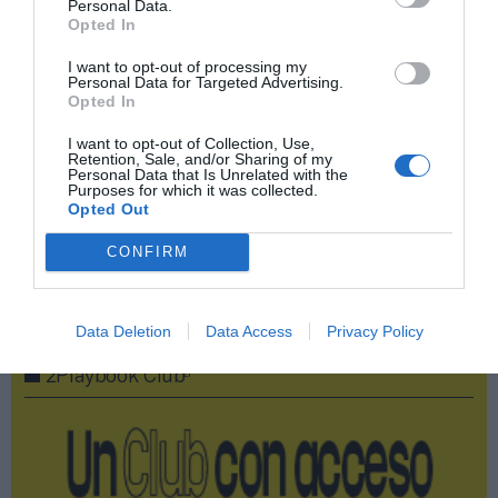
Personal Data.
Opted In
Compartir
I want to opt-out of processing my
Personal Data for Targeted Advertising.
Imprimir
Opted In
I want to opt-out of Collection, Use,
Índex
2P
Retention, Sale, and/or Sharing of my
Personal Data that Is Unrelated with the
Purposes for which it was collected.
Opted Out
Empleo
CONFIRM
Publicidad
Data Deletion
Data Access
Privacy Policy
2P
2Playbook Club