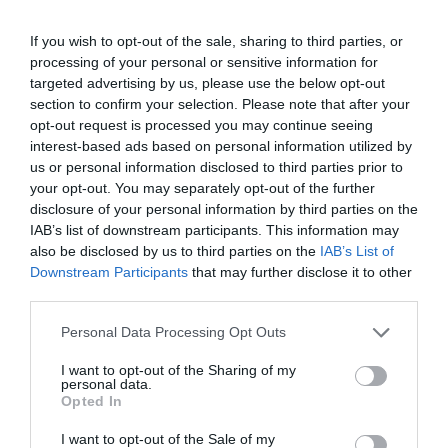
personas.
El paro masculino, en cambio, disminuyó a
un menor ritmo, un 2,8%, hasta los 17.300 inscritos.
If you wish to opt-out of the sale, sharing to third parties, or
En el primer trimestre de 2023, las mujeres
processing of your personal or sensitive information for
representaban un 46,7% del total de personas en paro
en el sector deportivo. Hace un año, significaban el
targeted advertising by us, please use the below opt-out
49,8% del total, mientras que en el arranque de 2021,
section to confirm your selection. Please note that after your
eran más de la mitad del total de parados: un 51,3%.
El
opt-out request is processed you may continue seeing
paro femenino se ha reducido en 3.400 personas en
interest-based ads based on personal information utilized by
el primer trimestre si se compara con el mismo
us or personal information disclosed to third parties prior to
período de 2021.
En ese mismo tramo, la reducción del
your opt-out. You may separately opt-out of the further
paro masculino ha sido de apenas 300 personas.
disclosure of your personal information by third parties on the
Por lo que respecta a la ocupación, los hombres
IAB’s list of downstream participants. This information may
crecieron un 8,4%, pasando de las 139.100 personas
also be disclosed by us to third parties on the
IAB’s List of
de 2022 a los 150.900 ocupados de 2023. La ocupación
Downstream Participants
that may further disclose it to other
femenina, por su parte, creció a un menor ritmo, un
third parties.
0,4% interanual, pasando de las 88.400 ocupadas de
2022 a las 88.800 personas de 2023.
Personal Data Processing Opt Outs
Añadir
2Playbook
como fuente preferida de Google
I want to opt-out of the Sharing of my
de forma gratuita
personal data.
Mantente informado con las últimas noticias de actualidad.
Opted In
ACTIVAR AHORA
I want to opt-out of the Sale of my