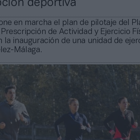
pción deportiva
one en marcha el plan de pilotaje del P
Prescripción de Actividad y Ejercicio Fí
 la inauguración de una unidad de ejerc
élez-Málaga.