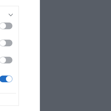
asta ahora
 a largo
vertir en
física y
ro ejemplo
as
ercado de
negocio de
o más de
s por
 valor
n,