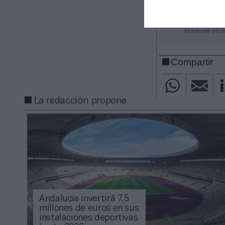
Añadir
2Pl
gratuita
Mantente infor
Compartir
La redacción propone
Andalucía invertirá 7,5
millones de euros en sus
instalaciones deportivas