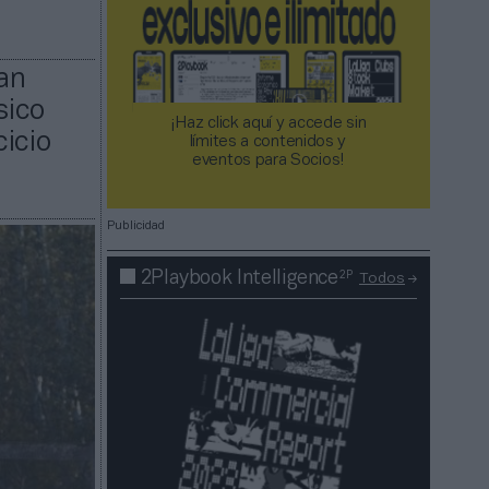
lan
sico
¡Haz click aquí y accede sin
icio
límites a contenidos y
eventos para Socios!​​​​​​​
Publicidad
2P
2Playbook Intelligence
Todos