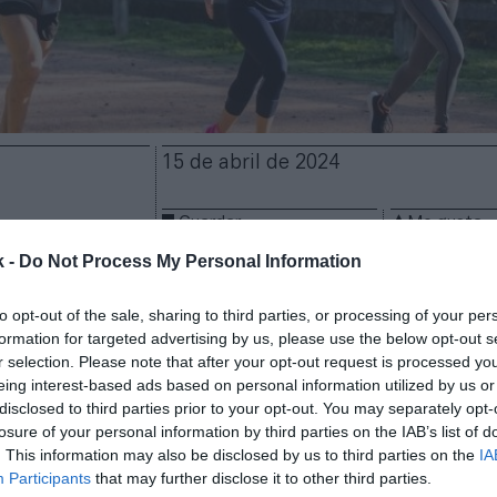
15 de abril de 2024
Guardar
Me gusta
k -
Do Not Process My Personal Information
ta a ahorrar 400 millones en gasto sanitario a medi
 su plan de prescripción deportiva
. La región ha pu
to opt-out of the sale, sharing to third parties, or processing of your per
 Andaluz de Prescripción de Actividad y Ejercicio F
formation for targeted advertising by us, please use the below opt-out s
r selection. Please note that after your opt-out request is processed y
rategia impulsada y coordinada desde la Junta de A
eing interest-based ads based on personal information utilized by us or
a actividad física y prescripción de ejercicio físico p
disclosed to third parties prior to your opt-out. You may separately opt-
ndaluces. Como parte del mismo se ha inaugurado u
losure of your personal information by third parties on the IAB’s list of
icio físico en Vélez-Málaga.
. This information may also be disclosed by us to third parties on the
IA
 de Turismo, Cultura y Deporte, Arturo Bernal, ha d
Participants
that may further disclose it to other third parties.