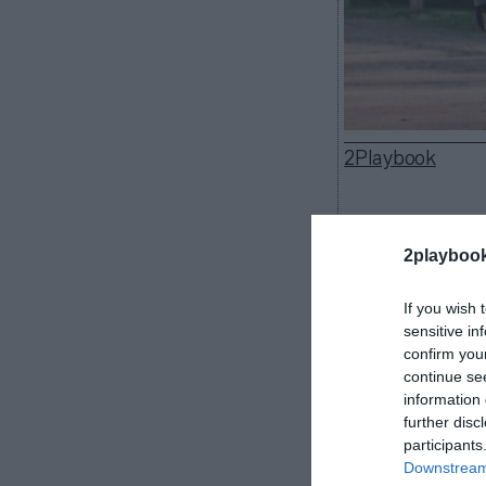
2Playbook
2playboo
Andalucía apun
plazo mediante
If you wish 
marcha el Plan
sensitive in
confirm you
(PAPEF),
la est
continue se
para fomentar l
information 
salud de los a
further disc
activa de ejerc
participants
El consejero
Downstream 