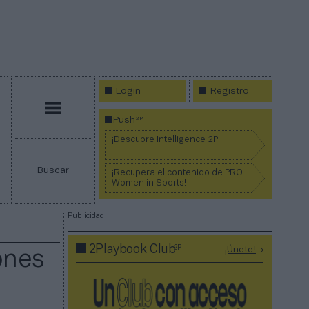
Login
Registro
Menú
2P
Push
¡Descubre Intelligence 2P!
Buscar
¡Recupera el contenido de PRO
Women in Sports!
Publicidad
2P
2Playbook Club
¡Únete!
ones