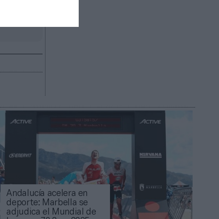
R AHORA
Andalucía acelera en
deporte: Marbella se
adjudica el Mundial de