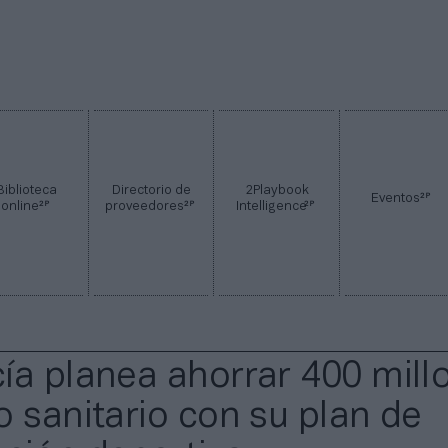
Biblioteca
Directorio de
2Playbook
2P
Eventos
2P
2P
2P
online
proveedores
Intelligence
ía planea ahorrar 400 mill
o sanitario con su plan de