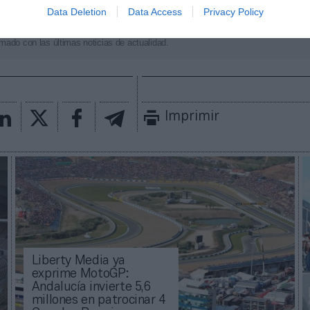
Data Deletion
Data Access
Privacy Policy
aybook
como fuente preferida de Google de forma
ACTIVA
mado con las últimas noticias de actualidad.
Imprimir
Liberty Media ya
exprime MotoGP:
Andalucía invierte 5,6
millones en patrocinar 4