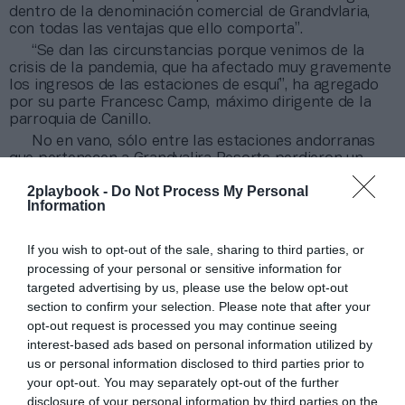
dentro de la denominación comercial de Grandvlaria,
con todas las ventajas que ello comporta”.
“Se dan las circunstancias porque venimos de la
crisis de la pandemia, que ha afectado muy gravemente
los ingresos de las estaciones de esquí”, ha agregado
por su parte Francesc Camp, máximo dirigente de la
parroquia de Canillo.
No en vano, sólo entre las estaciones andorranas
que pertenecen a
Grandvalira Resorts perdieron un
91% de su facturación en la última temporada (2020-
2playbook -
Do Not Process My Personal
2021)
. La primera inversión de la nueva sociedad
Information
constituida será la de
conectar Pal y Arinsal para los
esquiadores con una inversión de 36,4 millones de
euros
. Se prevé que las obras estén finalizadas en
If you wish to opt-out of the sale, sharing to third parties, or
2022.
processing of your personal or sensitive information for
targeted advertising by us, please use the below opt-out
Añadir
2Playbook
como fuente preferida de Google
section to confirm your selection. Please note that after your
de forma gratuita
opt-out request is processed you may continue seeing
Mantente informado con las últimas noticias de actualidad.
interest-based ads based on personal information utilized by
ACTIVAR AHORA
us or personal information disclosed to third parties prior to
your opt-out. You may separately opt-out of the further
disclosure of your personal information by third parties on the