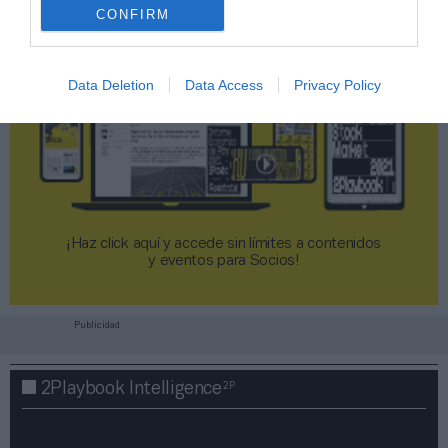
CONFIRM
Data Deletion
Data Access
Privacy Policy
¡Haz click aquí y accede sin límites a contenidos
y eventos para Socios!​​​​​​​
Publicidad
2P
2Playbook Intelligence