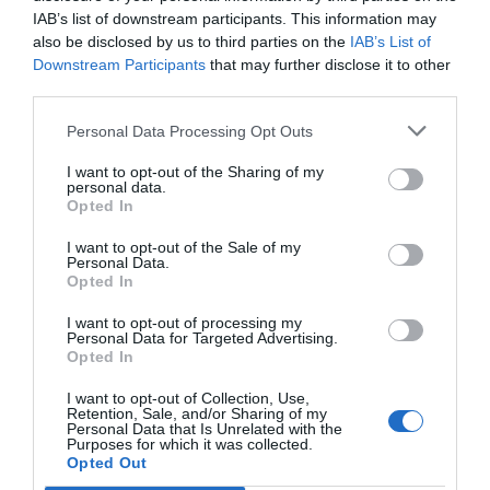
IAB’s list of downstream participants. This information may
Compartir
also be disclosed by us to third parties on the
IAB’s List of
Downstream Participants
that may further disclose it to other
Imprimir
third parties.
Índex
2P
Personal Data Processing Opt Outs
I want to opt-out of the Sharing of my
Inversión pública
personal data.
Opted In
Grandvalira
I want to opt-out of the Sale of my
Personal Data.
Opted In
I want to opt-out of processing my
Publicidad
Personal Data for Targeted Advertising.
Opted In
2P
2Playbook Club
I want to opt-out of Collection, Use,
Retention, Sale, and/or Sharing of my
Personal Data that Is Unrelated with the
Purposes for which it was collected.
Opted Out