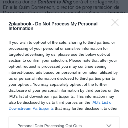
redonda donde
Content is King
será el protagonista.
En ella Quim Domènech, director de programación de
Dazn; Oriol Querol, director general de Kosmos;
Ignacio
Fernández-Vega, director de derechos deportivos
2playbook -
Do Not Process My Personal
de Telefónica y Dana Alonso, responsable de
Information
alianzas deportivas en Twitter
, charlarán sobre cómo
el contenido, la programación y el
storytelling
se han
convertido en una de las principales estrategias a
If you wish to opt-out of the sale, sharing to third parties, or
desarrollar para sus organizaciones.
processing of your personal or sensitive information for
En tercer lugar, será el turno de la sesión recogida
targeted advertising by us, please use the below opt-out
bajo el nombre
El deporte popular, un negocio
section to confirm your selection. Please note that after your
concentrado en el smartphone
.
Esta mesa se centrará
opt-out request is processed you may continue seeing
en cómo los entornos digitales han dado paso a nuevas
interest-based ads based on personal information utilized by
vías de ingresos hasta ahora inexploradas, y algunas de
us or personal information disclosed to third parties prior to
ellas muy relacionadas con la adaptación de negocios
your opt-out. You may separately opt-out of the further
tradicionales a la nueva economía. Este es el caso de
disclosure of your personal information by third parties on the
las carreras populares y las apps y plataformas que
han nacido relacionadas con ellas para mejorar la
IAB’s list of downstream participants. This information may
experiencia del usuario. Para esta mesa contaremos
also be disclosed by us to third parties on the
IAB’s List of
con las intervenciones de
Marc Torres, director de
Downstream Participants
that may further disclose it to other
operaciones de Urban Sports, Susana Gaytán,
third parties.
director del área de marketing y patrocinios del
Comité Paralímpico Español (CPE) y Claudia
Personal Data Processing Opt Outs