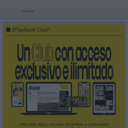
Publicidad
2P
2Playbook Club
¡Haz click aquí y accede sin límites a contenidos