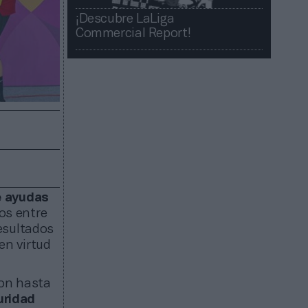
¡Descubre LaLiga
Commercial Report!​​
e ayudas
os entre
resultados
 en virtud
con hasta
uridad