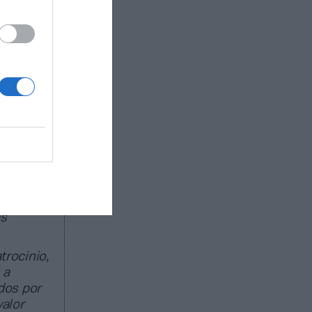
ón,
ección de
n a
bajo de
028”, ha
rtes,
ado de
egocio de
as
trocinio,
 a
dos por
valor