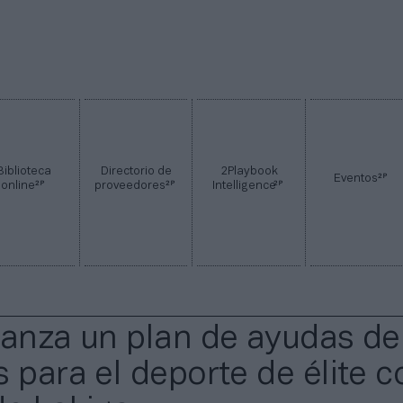
Biblioteca
Directorio de
2Playbook
2P
Eventos
2P
2P
2P
online
proveedores
Intelligence
lanza un plan de ayudas de
 para el deporte de élite c