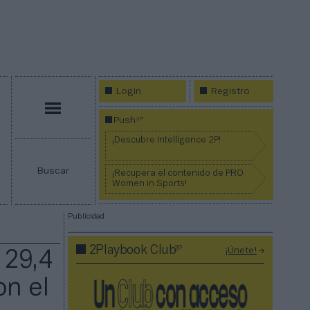
Login
Registro
Menú
2P
Push
¡Descubre Intelligence 2P!
Buscar
¡Recupera el contenido de PRO
Women in Sports!
Publicidad
2P
2Playbook Club
¡Únete!
 29,4
on el