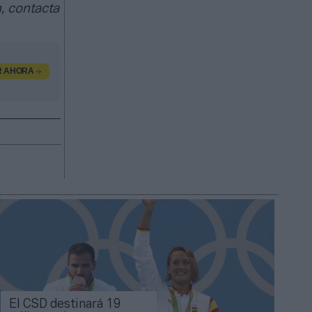
, contacta
R AHORA
El CSD destinará 19