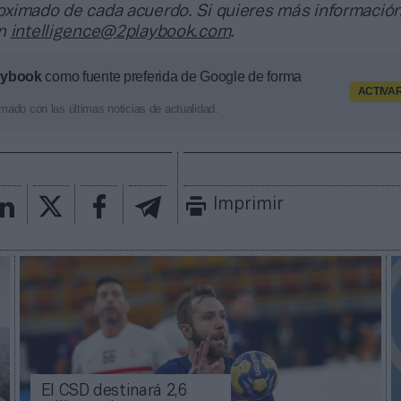
ximado de cada acuerdo. Si quieres más información
en
intelligence@2playbook.com
.
aybook
como fuente preferida de Google de forma
ACTIVA
mado con las últimas noticias de actualidad.
Imprimir
El CSD destinará 2,6