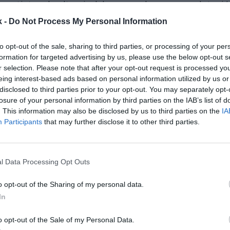
eportistas de alto nivel. La segunda, con una dotac
es
de euros, se reserva para
deportistas y entrenado
k -
Do Not Process My Personal Information
cluidas en el programa de los
Juegos Olímpicos y
e Los Ángeles 2028.
to opt-out of the sale, sharing to third parties, or processing of your per
formation for targeted advertising by us, please use the below opt-out s
luyen las ayudas por los resultados obtenidos en
r selection. Please note that after your opt-out request is processed y
internacionales durante 2025 y las becas CSD
Team
eing interest-based ads based on personal information utilized by us or
m España Transición
, destinadas a acompañar a l
disclosed to third parties prior to your opt-out. You may separately opt-
rante la preparación deportiva y en el momento de su
losure of your personal information by third parties on the IAB’s list of
ón”, ha detallado el organismo público.
. This information may also be disclosed by us to third parties on the
IA
Participants
that may further disclose it to other third parties.
onado
estinará 19 millones de euros en 2025 a los programas Team España Élit
ico
l Data Processing Opt Outs
o opt-out of the Sharing of my personal data.
In
 el plan de ayudas contempla
12,5 millones
de euros
deportivas
nacionales. ¿El objetivo? Apoyar el desarro
o opt-out of the Sale of my Personal Data.
m España Élite y Team España Estratégico
.