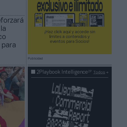
eforzará
la
¡Haz click aquí y accede sin
co
límites a contenidos y
eventos para Socios!​​​​​​​
 para
Publicidad
2P
2Playbook Intelligence
Todos