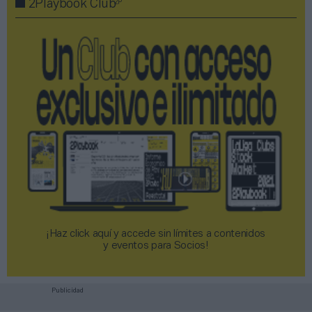
2P
2Playbook Club
¡Haz click aquí y accede sin límites a contenidos
y eventos para Socios!​​​​​​​
Publicidad