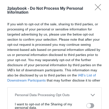
2playbook -
Do Not Process My Personal
Information
If you wish to opt-out of the sale, sharing to third parties, or
processing of your personal or sensitive information for
targeted advertising by us, please use the below opt-out
section to confirm your selection. Please note that after your
opt-out request is processed you may continue seeing
interest-based ads based on personal information utilized by
Dentro del top-10, se cuela en la lista la
nueva
us or personal information disclosed to third parties prior to
estrella del FC Barcelona
,
Lamine Yamal
. Con un
salario de 33 millones de dólares (28,4 millones de
your opt-out. You may separately opt-out of the further
euros) y un alrededor de 10 millones de dólares (8,6
disclosure of your personal information by third parties on the
millones de euros) en patrocinadores de la talla de
IAB’s list of downstream participants. This information may
Adidas
y
American Eagle
, el de Rocafonda es, a los 18
also be disclosed by us to third parties on the
IAB’s List of
años, el futbolista más joven de la clasificación,
Downstream Participants
that may further disclose it to other
acumulando 43 millones de dólares (37 millones de
third parties.
euros).
Es poco habitual encontrar un jugador tan joven en
Personal Data Processing Opt Outs
el ranking de los mejor pagados. De hecho, cinco de los
10 mejores pagados
tienen más de 33 años
(Cristiano
I want to opt-out of the Sharing of my
Ronaldo, Lionel Messi, Mohamed Salah, Sadio Mané y
personal data.