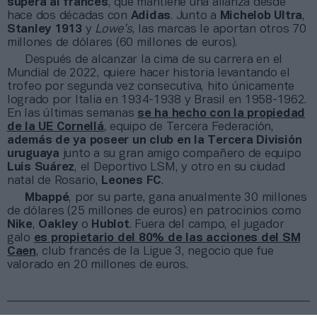
supera al francés
, que mantiene una alianza desde
hace dos décadas con
Adidas
. Junto a
Michelob Ultra
,
Stanley 1913
y
Lowe’s
, las marcas le aportan otros 70
millones de dólares (60 millones de euros).
Después de alcanzar la cima de su carrera en el
Mundial de 2022, quiere hacer historia levantando el
trofeo por segunda vez consecutiva, hito únicamente
logrado por Italia en 1934-1938 y Brasil en 1958-1962.
En las últimas semanas
se ha hecho con la propiedad
de la UE Cornellá
, equipo de Tercera Federación,
además de ya poseer un club en la Tercera División
uruguaya
junto a su gran amigo compañero de equipo
Luis Suárez
, el Deportivo LSM, y otro en su ciudad
natal de Rosario,
Leones FC
.
Mbappé
, por su parte, gana anualmente 30 millones
de dólares (25 millones de euros) en patrocinios como
Nike
,
Oakley
o
Hublot
. Fuera del campo, el jugador
galo
es propietario del 80% de las acciones del SM
Caen
, club francés de la Ligue 3, negocio que fue
valorado en 20 millones de euros.