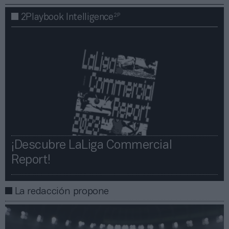
2P
2Playbook Intelligence
¡Descubre LaLiga Commercial
Report!​​
La redacción propone