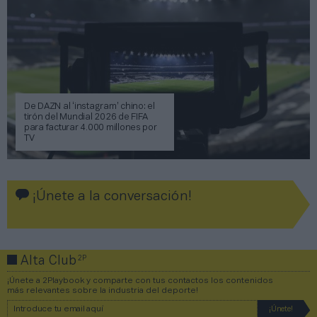
De DAZN al ‘instagram’ chino: el
tirón del Mundial 2026 de FIFA
para facturar 4.000 millones por
TV
¡Únete a la conversación!
2P
Alta Club
¡Únete a 2Playbook y comparte con tus contactos los contenidos
más relevantes sobre la industria del deporte!