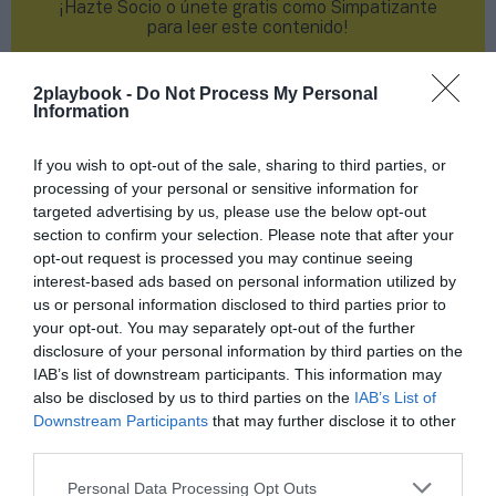
¡Hazte Socio o únete gratis como Simpatizante
para leer este contenido!
¡Suscríbete!
Inicia sesión
2playbook -
Do Not Process My Personal
Information
If you wish to opt-out of the sale, sharing to third parties, or
Compartir
processing of your personal or sensitive information for
targeted advertising by us, please use the below opt-out
Imprimir
section to confirm your selection. Please note that after your
opt-out request is processed you may continue seeing
interest-based ads based on personal information utilized by
Índex
2P
us or personal information disclosed to third parties prior to
your opt-out. You may separately opt-out of the further
Fifa
disclosure of your personal information by third parties on the
IAB’s list of downstream participants. This information may
also be disclosed by us to third parties on the
IAB’s List of
Dazn
Downstream Participants
that may further disclose it to other
third parties.
Rtve
Personal Data Processing Opt Outs