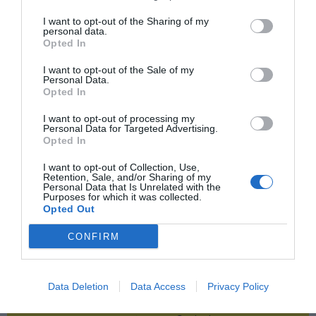
I want to opt-out of the Sharing of my
personal data.
Publicidad
Opted In
I want to opt-out of the Sale of my
2P
2Playbook Club
Personal Data.
Opted In
I want to opt-out of processing my
Personal Data for Targeted Advertising.
Opted In
I want to opt-out of Collection, Use,
Retention, Sale, and/or Sharing of my
Personal Data that Is Unrelated with the
Purposes for which it was collected.
Opted Out
CONFIRM
Data Deletion
Data Access
Privacy Policy
¡Haz click aquí y accede sin límites a contenidos