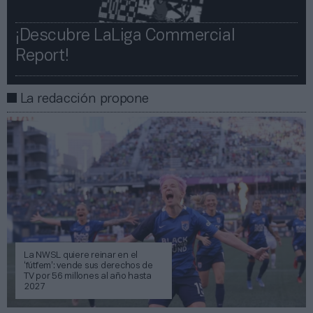
¡Descubre LaLiga Commercial
Report!​​
La redacción propone
La NWSL quiere reinar en el
‘fútfem’: vende sus derechos de
TV por 56 millones al año hasta
2027