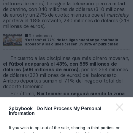
millones de euros). Le sigue la televisión, pero a mitad
de camino, con 340 millones de dólares (310 millones
de euros) y un 27% de cuota; mientras que el
matchday
aportará el 18% restante, 240 millones de dólares (219
millones de euros).
Relacionado
‘Futfem’: el 77% de las ligas cuentan ya con ‘main
sponsor’ y los clubes crecen un 33% en publicidad
En cuanto a las disciplinas que más dinero moverán,
el fútbol acaparará el 43%, con 555 millones de
dólares (506 millones de euros),
por los 354 millones
de dólares (323 millones de euros) del baloncesto.
Ambos deportes suman el 71% del negocio total del
deporte femenino.
Por último,
Norteamérica seguirá siendo la zona
del mundo hacia donde mire el negocio del deporte
femenino en 2024,
con 670 millones de dólares (611
2playbook -
Do Not Process My Personal
millones de euros) que se prevé que se muevan en la
Information
región, casi cuatro veces más que en Europa, donde se
facturarán 181 millones de dólares (165 millones de
If you wish to opt-out of the sale, sharing to third parties, or
euros).
Un 11% de esa partida la prevé aportar el FC