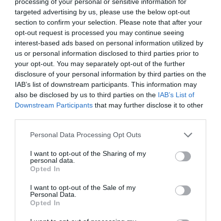
Barcelona,
cuyo presupuesto ya se sitúa en 18
processing of your personal or sensitive information for
millones de euros esta temporada
, tal y como avanzó
targeted advertising by us, please use the below opt-out
2Playbook
.
section to confirm your selection. Please note that after your
“El deporte femenino se percibe cada vez más como
opt-out request is processed you may continue seeing
un producto único que se distingue cada vez más del
interest-based ads based on personal information utilized by
deporte de élite masculino”, ha asegurado Jennifer
us or personal information disclosed to third parties prior to
Haskel, responsable de insights del Sports Business
your opt-out. You may separately opt-out of the further
Group de Deloitte. En este punto, la consultora prevé
disclosure of your personal information by third parties on the
que ya el próximo año
varios equipos de deporte
IAB’s list of downstream participants. This information may
femenino alcancen un valor superior a los 100
also be disclosed by us to third parties on the
IAB’s List of
millones de dólares (91 millones de euros)
.
Downstream Participants
that may further disclose it to other
third parties.
Añadir
2Playbook
como fuente preferida de Google
de forma gratuita
Personal Data Processing Opt Outs
Mantente informado con las últimas noticias de actualidad.
ACTIVAR AHORA
I want to opt-out of the Sharing of my
personal data.
Opted In
Compartir
I want to opt-out of the Sale of my
Personal Data.
Opted In
Imprimir