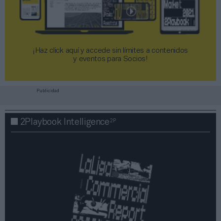
¡Haz click aquí y accede sin límites a contenidos
y eventos para Socios!​​​​​​​
Publicidad
2P
2Playbook Intelligence