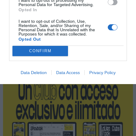
I want to opt-out of processing my
Personal Data for Targeted Advertising.
Índex
2P
Opted In
I want to opt-out of Collection, Use,
PRO Women in Sports
Retention, Sale, and/or Sharing of my
Personal Data that Is Unrelated with the
Purposes for which it was collected.
Opted Out
Publicidad
CONFIRM
2P
2Playbook Club
Data Deletion
Data Access
Privacy Policy