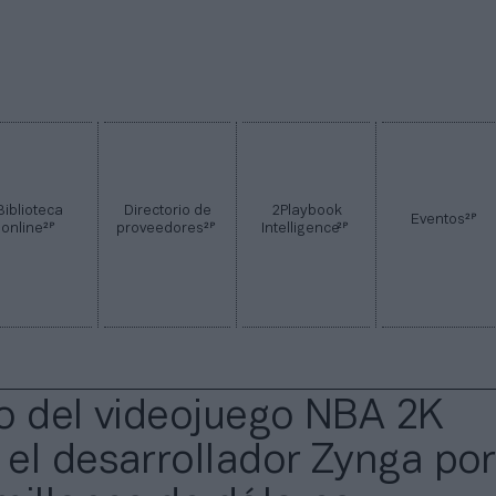
Biblioteca
Directorio de
2Playbook
2P
Eventos
2P
2P
2P
online
proveedores
Intelligence
o del videojuego NBA 2K
el desarrollador Zynga por