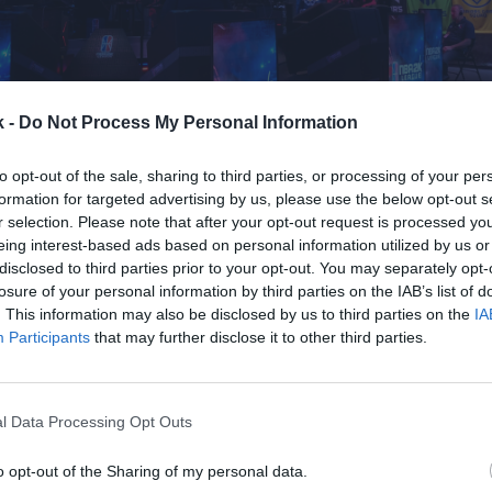
k -
Do Not Process My Personal Information
12 de enero de 2022
to opt-out of the sale, sharing to third parties, or processing of your per
formation for targeted advertising by us, please use the below opt-out s
r selection. Please note that after your opt-out request is processed y
Guardar
Me gusta
eing interest-based ads based on personal information utilized by us or
disclosed to third parties prior to your opt-out. You may separately opt-
A 2K compra el desarrollador Zynga.
Take-Two Inter
losure of your personal information by third parties on the IAB’s list of
ompañía por 12.700 millones de dólares
(11.192 mill
. This information may also be disclosed by us to third parties on the
IA
ha anunciado la compañía en un comunicado. Zynga
Participants
that may further disclose it to other third parties.
juegos para ordenador y su portfolio incluye títulos
al o FarmVille, entre otros.
gará 9,86 dólares por acción, una transacción que
l Data Processing Opt Outs
64% más sobre el valor de cierre de las acciones d
o opt-out of the Sharing of my personal data.
2022
. Al término de septiembre de 2021, entre ambo