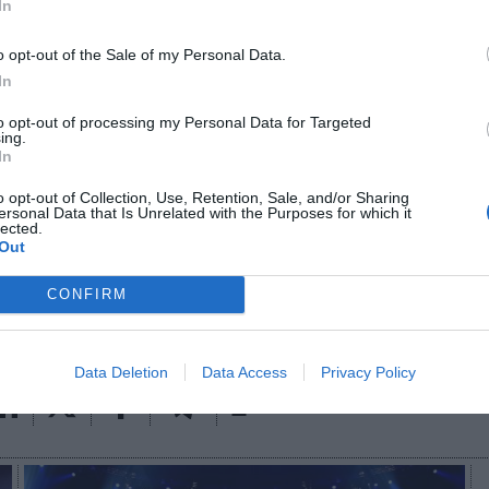
 tenían cerrados 6.100 millones de dólares (5.376 mi
In
vas de videojuegos.
o opt-out of the Sale of my Personal Data.
que
el coste de integrar ambos negocios será de 100
In
 millones de euros). Los actuales accionistas de Zyn
re un 29,6% y un 32,8% de la compañía, incluyendo
to opt-out of processing my Personal Data for Targeted
ing.
anzarán entre 2024 y 2026. Para financiar esta oper
In
cibido financiación por valor de 2.700 millones de
s de euros) de JP Morgan.
o opt-out of Collection, Use, Retention, Sale, and/or Sharing
ersonal Data that Is Unrelated with the Purposes for which it
lected.
aybook
como fuente preferida de Google de forma
Out
ACTIVA
mado con las últimas noticias de actualidad.
CONFIRM
Data Deletion
Data Access
Privacy Policy
Imprimir