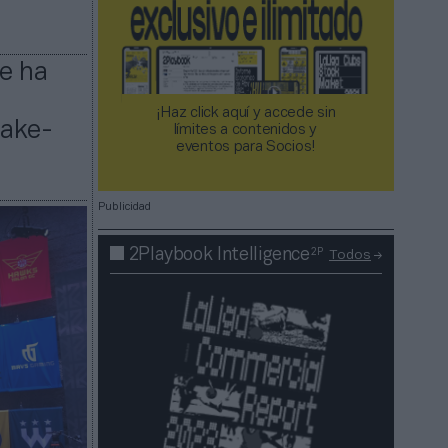
ue ha
¡Haz click aquí y accede sin
Take-
límites a contenidos y
eventos para Socios!​​​​​​​
Publicidad
2P
2Playbook Intelligence
Todos