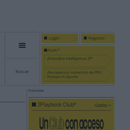
Login
Registro
Menú
2P
Push
¡Descubre Intelligence 2P!
Buscar
¡Recupera el contenido de PRO
Women in Sports!
Publicidad
2P
2Playbook Club
¡Únete!