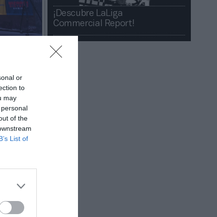
¡Descubre LaLiga
Commercial Report!​​
sonal or
ection to
ou may
 personal
out of the
active ha
 downstream
ones de
B’s List of
 se
 como CSR
e Zynga el
s