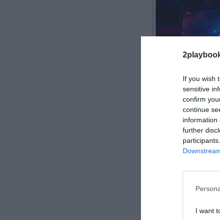
2playboo
2Playbook
If you wish 
sensitive in
confirm you
continue se
information 
El dueño de NB
further disc
adquirido la c
participants
euros), según 
Downstream 
especializa en 
Racing, Golf Riv
Take-Two pa
Persona
representa
un 
I want t
7 de enero de 