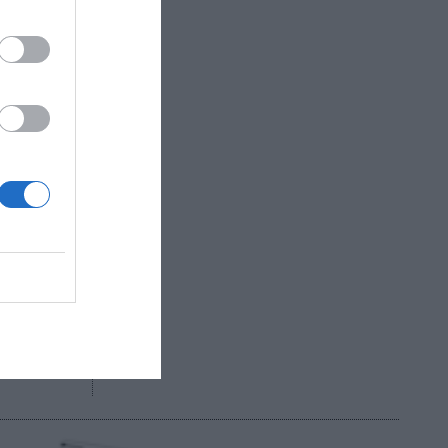
llones de
 millones
ga
 los
ación,
 dólares
R AHORA