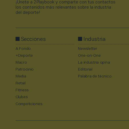
¡Únete a 2Playbook y comparte con tus contactos
los contenidos más relevantes sobre la industria
del deporte!
Secciones
Industria
A Fondo
Newsletter
+Deporte
One-on-One
Macro
La industria opina
Patrocinio
Editorial
Media
Palabra de técnico
Retail
Fitness
Clubes
Competiciones