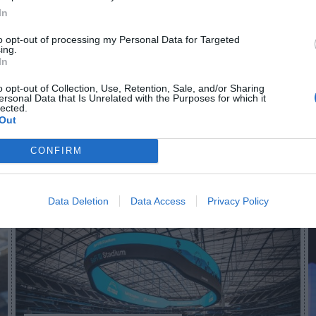
In
to opt-out of processing my Personal Data for Targeted
n no formas parte de 2Playbook Club
ing.
In
¡Hazte Socio para acceder a este contenido exclusivo!
o opt-out of Collection, Use, Retention, Sale, and/or Sharing
¡Suscríbete!
Inicia sesión
ersonal Data that Is Unrelated with the Purposes for which it
lected.
Out
CONFIRM
Imprimir
Data Deletion
Data Access
Privacy Policy