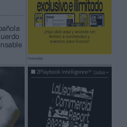
pañola
¡Haz click aquí y accede sin
cuerdo
límites a contenidos y
eventos para Socios!​​​​​​​
onsable
Publicidad
2P
2Playbook Intelligence
Todos