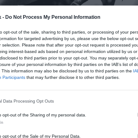
k -
Do Not Process My Personal Information
to opt-out of the sale, sharing to third parties, or processing of your per
formation for targeted advertising by us, please use the below opt-out s
r selection. Please note that after your opt-out request is processed y
eing interest-based ads based on personal information utilized by us or
23 de enero de 2023
disclosed to third parties prior to your opt-out. You may separately opt-
losure of your personal information by third parties on the IAB’s list of
. This information may also be disclosed by us to third parties on the
IA
Guardar
Me gusta
Participants
that may further disclose it to other third parties.
cha lazos con la liga con el fichaje de uno de sus dire
de videojuegos ha incorporado a Sergio Carrasco co
l Data Processing Opt Outs
 patrocinios de fútbol para España y Portugal, segú
o opt-out of the Sharing of my personal data.
In
o opt-out of the Sale of my Personal Data.