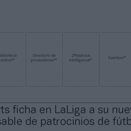
Biblioteca
Directorio de
2Playbook
2P
Eventos
2P
2P
2P
online
proveedores
Intelligence
ts ficha en LaLiga a su nu
able de patrocinios de fút