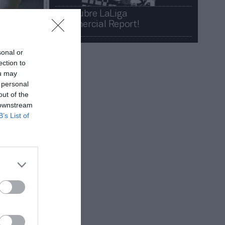
¡Descubre LaLiga
Commercial Report!​​
sonal or
ection to
ou may
 personal
out of the
 downstream
B’s List of
ctivos. El
mo nuevo
n ha podid