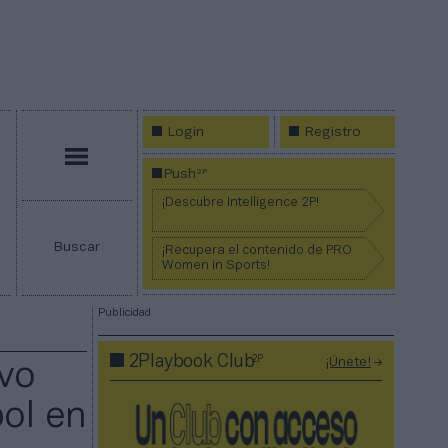
Login
Registro
Menú
2P
Push
¡Descubre Intelligence 2P!
Buscar
¡Recupera el contenido de PRO
Women in Sports!
Publicidad
2P
2Playbook Club
¡Únete!
evo
bol en