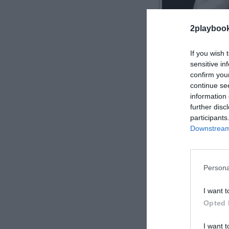
2playboo
If you wish 
sensitive in
confirm you
continue se
2Playbook
information 
further disc
participants
Downstream 
EA Sports estre
desarrollador 
Persona
responsable de
I want t
Opted 
I want t