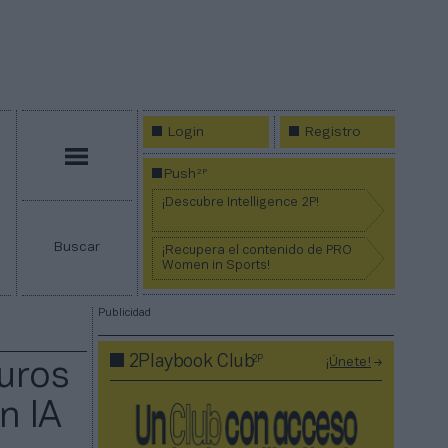
Login
Registro
Menú
2P
Push
¡Descubre Intelligence 2P!
Buscar
¡Recupera el contenido de PRO
Women in Sports!
Publicidad
2P
2Playbook Club
¡Únete!
euros
n IA