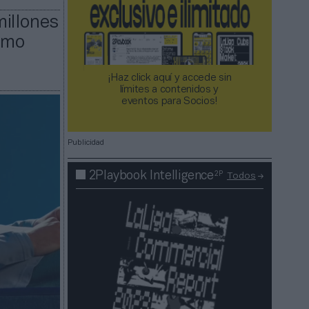
millones
como
¡Haz click aquí y accede sin
límites a contenidos y
eventos para Socios!​​​​​​​
Publicidad
2P
2Playbook Intelligence
Todos