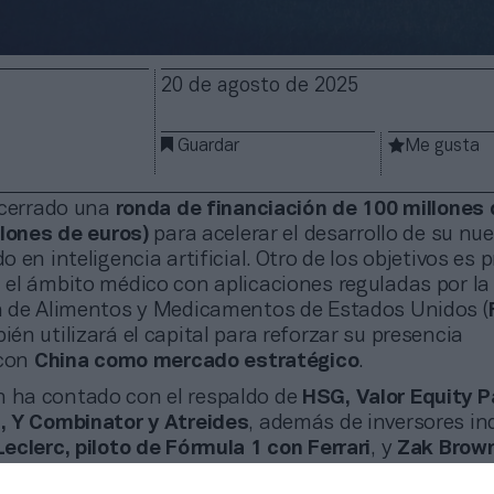
20 de agosto de 2025
Guardar
Me gusta
 cerrado una
ronda de financiación de 100 millones
llones de euros)
para acelerar el desarrollo de su nu
 en inteligencia artificial. Otro de los objetivos es 
el ámbito médico con aplicaciones reguladas por la
 de Alimentos y Medicamentos de Estados Unidos (
n utilizará el capital para reforzar su presencia
 con
China como mercado estratégico
.
n ha contado con el respaldo de
HSG, Valor Equity P
, Y Combinator y Atreides
, además de inversores in
eclerc, piloto de Fórmula 1 con Ferrari
, y
Zak Brown
egado de McLaren Racing
. Con esta ronda, Eight Sle