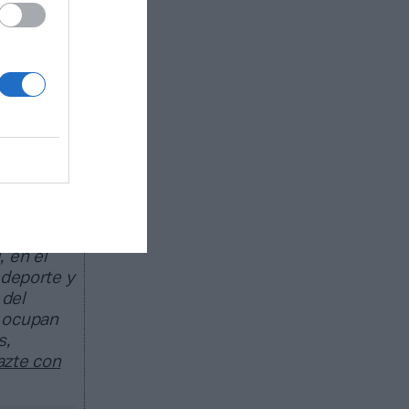
ti,
t Flash
ar
ción sin
 2025
 en el
 deporte y
 del
e ocupan
s,
azte con