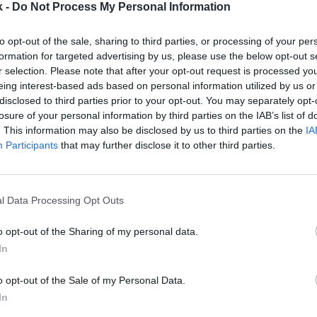
s de dólares (230 millones de euros)
captados desd
k -
Do Not Process My Personal Information
va su valoración cerca del umbral del unicornio, se
tech News
.
to opt-out of the sale, sharing to third parties, or processing of your per
formation for targeted advertising by us, please use the below opt-out s
se produce en un momento de auge para la
tecnologí
r selection. Please note that after your opt-out request is processed y
eño
, con operaciones recientes como la de Somnee, 
eing interest-based ads based on personal information utilized by us or
lones de dólares para su diadema de sueño con IA ya
disclosed to third parties prior to your opt-out. You may separately opt-
 de la NBA. El sector busca ir más allá de los wearabl
losure of your personal information by third parties on the IAB’s list of
canso como pilar de la salud y el rendimiento deport
. This information may also be disclosed by us to third parties on the
IA
Participants
that may further disclose it to other third parties.
 ha facturado más
500 millones de dólares (428 mil
as de su Pod
, una funda de colchón inteligente que 
o la temperatura para personalizar el descanso. La
ra haber multiplicado por diez sus ingresos desde e
l Data Processing Opt Outs
acumula el análisis de más de
1.000 millones de ho
íses
.
o opt-out of the Sharing of my personal data.
In
ital permitirá crear lo que definen como el
primer S
de interpretar biometría y modificar dinámicamente v
o opt-out of the Sale of my Personal Data.
tura, la elevación o la rutina de sueño. “
Estamos c
In
es de la fisiología del sueño para simular y persona