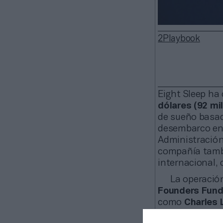
2Playbook
Eight Sleep ha
dólares (92 mi
de sueño basado
desembarco en 
Administración
compañía tambié
internacional,
La operació
Founders Fund
como
Charles L
consejero del