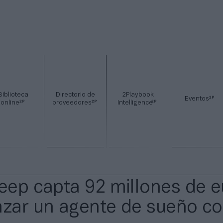
Biblioteca
Directorio de
2Playbook
2P
Eventos
2P
2P
2P
online
proveedores
Intelligence
leep capta 92 millones de 
nzar un agente de sueño co