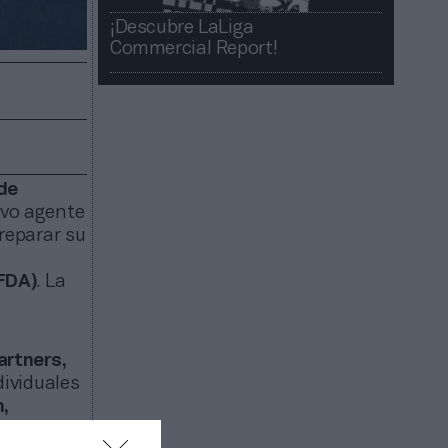
¡Descubre LaLiga
Commercial Report!​​
 de
evo agente
preparar su
FDA)
. La
artners,
dividuales
,
ep supera