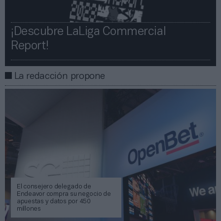
¡Descubre LaLiga Commercial
Report!​​
La redacción propone
El consejero delegado de
Endeavor compra su negocio de
apuestas y datos por 450
millones