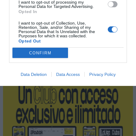
I want to opt-out of processing my
Personal Data for Targeted Advertising.
Índex
2P
Opted In
I want to opt-out of Collection, Use,
Endeavor
Retention, Sale, and/or Sharing of my
Personal Data that Is Unrelated with the
Purposes for which it was collected.
Opted Out
Publicidad
CONFIRM
2P
2Playbook Club
Data Deletion
Data Access
Privacy Policy