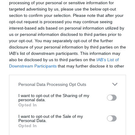
processing of your personal or sensitive information for
ligas europeas; 22 clubes de ACB y Primera FEB.
targeted advertising by us, please use the below opt-out
La plataforma también contabiliza la asistencia a
section to confirm your selection. Please note that after your
todos los eventos deportivos, de entretenimiento y
opt-out request is processed you may continue seeing
música en España, así como más de 25.000 contratos
interest-based ads based on personal information utilized by
de patrocinio en el mercado español y otros 7.000
us or personal information disclosed to third parties prior to
contratos de las ligas europeas y norteamericanas de
fútbol y baloncesto, segmentados por competición,
your opt-out. You may separately opt-out of the further
tipología de activos, marcas, categorías de producto y
disclosure of your personal information by third parties on the
valor económico aproximado de cada acuerdo. Si
IAB’s list of downstream participants. This information may
quieres más información, contacta con nosotros a
also be disclosed by us to third parties on the
IAB’s List of
través de
intelligence@2playbook.com
.
Downstream Participants
that may further disclose it to other
third parties.
Añadir
2Playbook
como fuente preferida de Google
de forma gratuita
Personal Data Processing Opt Outs
Mantente informado con las últimas noticias de actualidad.
ACTIVAR AHORA
I want to opt-out of the Sharing of my
personal data.
Opted In
I want to opt-out of the Sale of my
Compartir
Personal Data.
Opted In
Imprimir