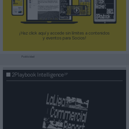
¡Haz click aquí y accede sin límites a contenidos
y eventos para Socios!​​​​​​​
Publicidad
2P
2Playbook Intelligence