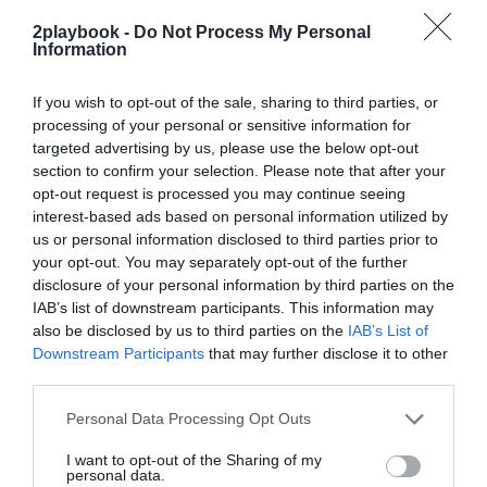
exclusivo!
2playbook -
Do Not Process My Personal
Information
¡Suscríbete!
Inicia sesión
If you wish to opt-out of the sale, sharing to third parties, or
processing of your personal or sensitive information for
targeted advertising by us, please use the below opt-out
Compartir
section to confirm your selection. Please note that after your
opt-out request is processed you may continue seeing
Imprimir
interest-based ads based on personal information utilized by
us or personal information disclosed to third parties prior to
your opt-out. You may separately opt-out of the further
Índex
2P
disclosure of your personal information by third parties on the
IAB’s list of downstream participants. This information may
COI
also be disclosed by us to third parties on the
IAB’s List of
Downstream Participants
that may further disclose it to other
third parties.
Publicidad
Personal Data Processing Opt Outs
I want to opt-out of the Sharing of my
personal data.
2P
2Playbook Club