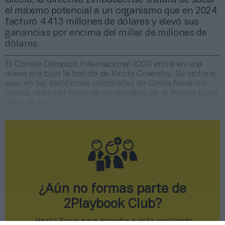
el máximo potencial a un organismo que en 2024
facturó 4.413 millones de dólares y elevó sus
ganancias por encima del millar de millones de
dólares.
El Comité Olímpico Internacional (COI) entra en una
nueva era bajo la batuta de Kirsty Coventry. Su victoria
ayer en las elecciones celebradas en Costa Navarino,
Grecia, marca el inicio de un mandato de al menos ocho
años en los
¿Aún no formas parte de
2Playbook Club?
¡Hazte Socio para acceder a este contenido