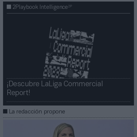
2P
2Playbook Intelligence
¡Descubre LaLiga Commercial
Report!​​
La redacción propone