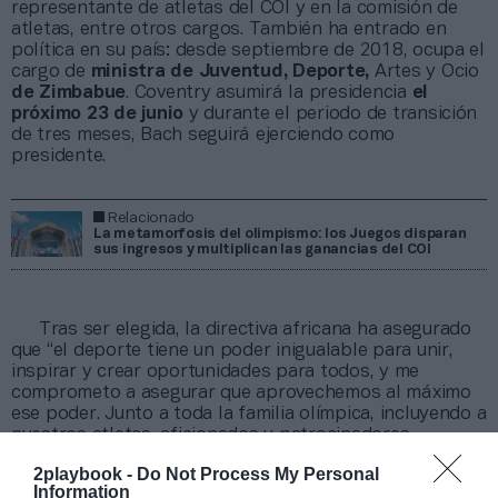
representante de atletas del COI y en la comisión de
atletas, entre otros cargos. También ha entrado en
política en su país: desde septiembre de 2018, ocupa el
cargo de
ministra de Juventud, Deporte,
Artes y Ocio
de Zimbabue
. Coventry asumirá la presidencia
el
próximo 23 de junio
y durante el periodo de transición
de tres meses, Bach seguirá ejerciendo como
presidente.
Relacionado
La metamorfosis del olimpismo: los Juegos disparan
sus ingresos y multiplican las ganancias del COI
Tras ser elegida, la directiva africana ha asegurado
que “el deporte tiene un poder inigualable para unir,
inspirar y crear oportunidades para todos, y me
comprometo a asegurar que aprovechemos al máximo
ese poder. Junto a toda la familia olímpica, incluyendo a
nuestros atletas, aficionados y patrocinadores,
construiremos sobre nuestros sólidos cimientos,
2playbook -
Do Not Process My Personal
adoptaremos la innovación
y defenderemos los
Information