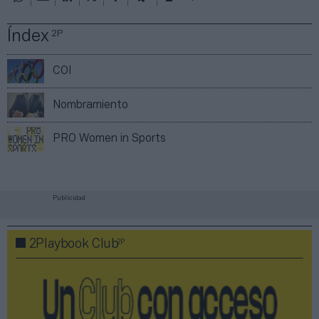
Índex
2P
COI
Nombramiento
PRO Women in Sports
Publicidad
2P
2Playbook Club