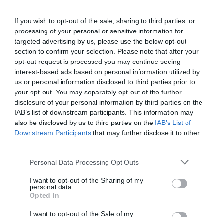
valores de la amistad, la excelencia y el respeto”.
El presidente saliente,
Thomas Bach
, ha agregado
If you wish to opt-out of the sale, sharing to third parties, or
que
“espero una sólida cooperación
, especialmente
durante el período de transición. Sin duda, el futuro de
processing of your personal or sensitive information for
nuestro Movimiento Olímpico es prometedor y los
targeted advertising by us, please use the below opt-out
valores que defendemos seguirán guiándonos en los
section to confirm your selection. Please note that after your
años venideros”.
opt-out request is processed you may continue seeing
Entre sus rivales, además del español
Juan Antonio
interest-based ads based on personal information utilized by
Samaranch
, actual vicepresidente del organismo, y del
us or personal information disclosed to third parties prior to
británico
Sebastian Coe
, presidente de
World
your opt-out. You may separately opt-out of the further
Athletics,
estaban el francés
David Lappartient
,
disclosure of your personal information by third parties on the
presidente de la
Unión Ciclista Internacional (UCI);
el
IAB’s list of downstream participants. This information may
japonés
Morinari Watanabe
, presidente de la
also be disclosed by us to third parties on the
IAB’s List of
Federación Internacional de Gimnasia (FIG);
Johan
Downstream Participants
that may further disclose it to other
Eliasch,
presidente de la Federación Internacional de
third parties.
Esquí (FIS), y el
príncipe jordano Feisal Al Hussein.
Personal Data Processing Opt Outs
Sobre Intelligence 2P
I want to opt-out of the Sharing of my
Intelligence 2P
es la unidad de estrategia e
personal data.
inteligencia de mercado de 2Playbook, cuya plataforma
Opted In
de datos monitoriza en tiempo real el negocio de 60
clubes de LaLiga, Liga F y Primera Federación; 200
I want to opt-out of the Sale of my