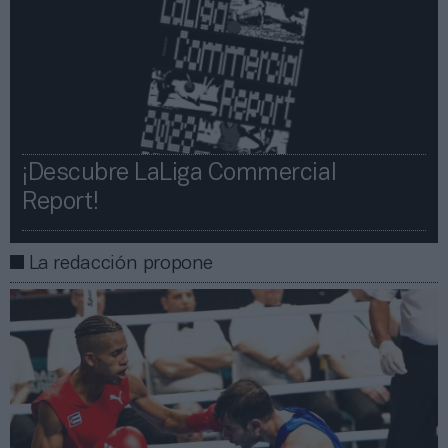
¡Descubre LaLiga Commercial
Report!​​
La redacción propone