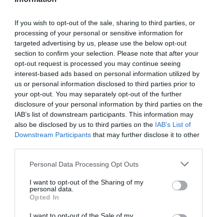
If you wish to opt-out of the sale, sharing to third parties, or
processing of your personal or sensitive information for
La inauguración del campus es el resultado de más
de dieciséis años de dedicación y experiencia en la
targeted advertising by us, please use the below opt-out
formación de profesionales del deporte. No en vano,
section to confirm your selection. Please note that after your
ESBS ha sido reconocida por ofrecer el
mejor máster
opt-out request is processed you may continue seeing
en gestión deportiva de Españ
a por 5 años no
interest-based ads based on personal information utilized by
consecutivos, siendo el último el pasado 2024. Y
us or personal information disclosed to third parties prior to
alcanzando el
top 20 a nivel
mundial en 2018, 2022 y
your opt-out. You may separately opt-out of the further
2024.
disclosure of your personal information by third parties on the
El evento de inauguración contó con la presencia de
IAB’s list of downstream participants. This information may
perfiles relevantes de la industria deportiva, profesores
also be disclosed by us to third parties on the
IAB’s List of
y alumnos, tanto actuales como de promociones
Downstream Participants
that may further disclose it to other
anteriores.
third parties.
Con esta expansión, ACE Education, que cuenta
actualmente con 47 campus en Europa y más de 9.000
Personal Data Processing Opt Outs
estudiantes de hasta 67 naconalidades distintias,
reafirma su compromiso con la educación especializada
I want to opt-out of the Sharing of my
y de calidad, preparando a estos estudiantes para
personal data.
enfrentar los desafíos del mañana, todo gracias a una
Opted In
fuerte red de empleabilidad y contactos dentro de las
industrias del grupo.
I want to opt-out of the Sale of my