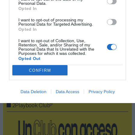
Personal Data.
Opted In
Añadir
2Playbook
como fuente preferida de Google
de forma gratuita
I want to opt-out of processing my
Mantente informado con las últimas noticias de actualidad.
Personal Data for Targeted Advertising.
ACTIVAR AHORA
Opted In
I want to opt-out of Collection, Use,
Retention, Sale, and/or Sharing of my
Personal Data that Is Unrelated with the
Compartir
Purposes for which it was collected.
Opted Out
Imprimir
CONFIRM
Publicidad
Data Deletion
Data Access
Privacy Policy
2P
2Playbook Club