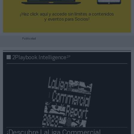
¡Haz click aquí y accede sin límites a contenidos
y eventos para Socios!​​​​​​​
Publicidad
2P
2Playbook Intelligence
¡Descubre LaLiga Commercial