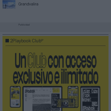
Grandvalira
Publicidad
2P
2Playbook Club