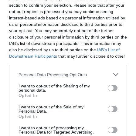
section to confirm your selection. Please note that after your
Forfait en el móvil
opt-out request is processed you may continue seeing
La compañía también está en proceso de implantar
interest-based ads based on personal information utilized by
un
forfait electrónico
que estará disponible a través
us or personal information disclosed to third parties prior to
de la
app
de la estación. Es una mejoría que implantará
próximamente, después de haber incorporado la venta
your opt-out. You may separately opt-out of the further
de
eSIM
(SIM electrónica) para que los visitantes
disclosure of your personal information by third parties on the
tengan acceso a Internet y cobertura a un precio
IAB’s list of downstream participants. This information may
menor desde Andorra. “La
app
es un canal de elevada
also be disclosed by us to third parties on the
IAB’s List of
conversión; ya sabes que quien se la descarga tiene una
Downstream Participants
that may further disclose it to other
intención de compra”, recalca Ledesma.
third parties.
Otra de las novedades para esta temporada ha sido
la introducción de tecnologías para optimizar la
Personal Data Processing Opt Outs
producción de nieve en función de las condiciones
climatológicas y la demanda de esquiadores. Con un
I want to opt-out of the Sharing of my
sistema de control centralizado, se puede ajustar la
personal data.
precisión de las cantidades de nieve artificial,
Opted In
reduciendo el consumo de energía y agua. De hecho,
Ordino Arcalís, una de las tres estaciones que forma
I want to opt-out of the Sale of my
Personal Data.
parte de Grandvalira, ya es autosuficientes.
Opted In
I want to opt-out of processing my
¡Tenemos nueva newsletter Patrocinio!
Personal Data for Targeted Advertising.