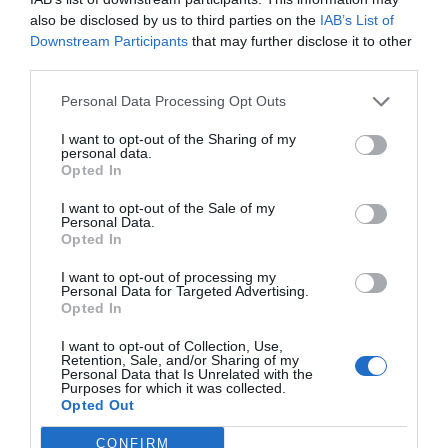
Intelligence 2P
es la unidad de estrategia e
also be disclosed by us to third parties on the
IAB’s List of
inteligencia de mercado de 2Playbook, cuya plataforma
Downstream Participants
that may further disclose it to other
de datos monitoriza la asistencia y venta de entradas de
third parties.
más de 200 ligas y torneos masculinos y femeninos en
España, 100 festivales de música, museos y eventos de
Personal Data Processing Opt Outs
entretenimiento, y otras 100 carreras populares de
running y ciclismo.
I want to opt-out of the Sharing of my
El módulo incluye información club a club en LaLiga,
personal data.
ACB, Asobal, Superliga de voleigol y ligas extranjeras
Opted In
como NBA, Euroliga, Premier League, Bundesliga, Serie
A y Ligue 1, así como los datos de asistencia media y
I want to opt-out of the Sale of my
Personal Data.
agregada partidos de selecciones, torneos
Opted In
internacionales celebrados en España o Copas del Rey y
de la Reina de todos los deportes. Si quieres más
I want to opt-out of processing my
información, contacta con nosotros a través
Personal Data for Targeted Advertising.
de
intelligence@2playbook.com
.
Opted In
I want to opt-out of Collection, Use,
Añadir
2Playbook
como fuente preferida de Google
Retention, Sale, and/or Sharing of my
de forma gratuita
Personal Data that Is Unrelated with the
Mantente informado con las últimas noticias de actualidad.
Purposes for which it was collected.
ACTIVAR AHORA
Opted Out
CONFIRM