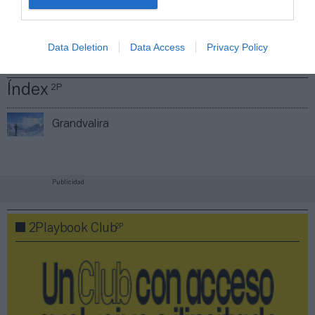
Compartir
Data Deletion
Data Access
Privacy Policy
Imprimir
Índex
2P
Grandvalira
Publicidad
2P
2Playbook Club