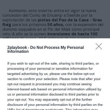
Asimismo, este invierno entra en vigor la nueva
concesión del Comú de Encamp a Saetde por la
explotación de las
pistas del Pas de la Casa - Grau
Roig
para los próximos
50 años,
con la expansión del
dominio esquiable en el Pic del Maià como principal
reto. A ello se le suman
inversiones de hasta 100
millones
de euros, 42,6 millones de los cuales se
efectuarán durante los primeros 10 años de concesión.
2playbook -
Do Not Process My Personal
Grandvalira tiene otros 30 millones comprometidos en
Information
proyectos como la unión esquiable de Pal y Arinsal, así
como la
creación de nuevas pistas verdes y azules
en la zona del Coll de la Botella.
If you wish to opt-out of the sale, sharing to third parties, or
Juan Ramón Moreno anunció en septiembre su
processing of your personal or sensitive information for
marcha tras cuatro años como
director general de
targeted advertising by us, please use the below opt-out
Grandvalira Resorts Andorra
. En su lugar, la compañía
section to confirm your selection. Please note that after your
ha situado al tándem formado por David Hidalgo y Julio
opt-out request is processed you may continue seeing
Ventaja, directores de Ensisa y Grandvalira Saetde,
interest-based ads based on personal information utilized by
respectivamente.
us or personal information disclosed to third parties prior to
your opt-out. You may separately opt-out of the further
disclosure of your personal information by third parties on the
Sobre Intelligence 2P
IAB’s list of downstream participants. This information may