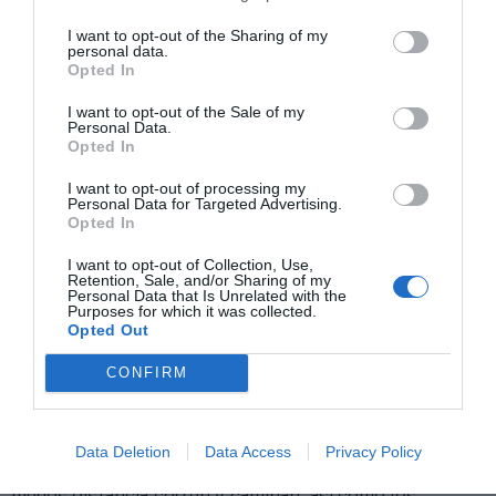
I want to opt-out of the Sharing of my
personal data.
Opted In
I want to opt-out of the Sale of my
Personal Data.
Opted In
I want to opt-out of processing my
Personal Data for Targeted Advertising.
Opted In
I want to opt-out of Collection, Use,
Retention, Sale, and/or Sharing of my
Personal Data that Is Unrelated with the
Purposes for which it was collected.
Opted Out
Los jóvenes, los más sedentarios
Por último, el estudio también clasifica a los
CONFIRM
usuarios de todos los países por edades, y los
resultados no son nada halagüeños para las nuevas
generaciones en la mayoría de métricas. Los usuarios
Data Deletion
Data Access
Privacy Policy
de entre 20 y 29 años son los que
menos tiempo
dedican al deporte
con 268 minutos de media, los que