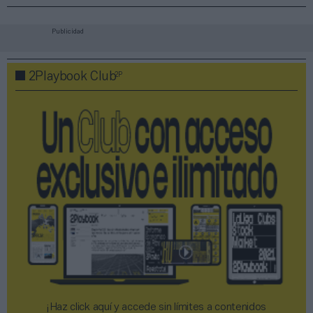
Publicidad
2P
2Playbook Club
¡Haz click aquí y accede sin límites a contenidos