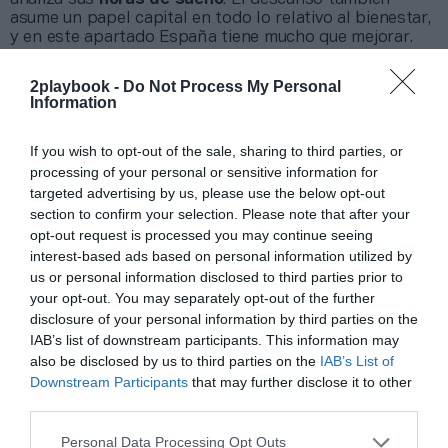
asume un papel capital en todo lo relativo al bienestar,
y en este apartado España tiene mucho que mejorar.
Sin ir más lejos, los datos de la marca de relojes
inteligentes revelan que es el país que más tarde se va
2playbook -
Do Not Process My Personal
a dormir, algo que se atribuye a una cuestión cultural y
Information
vinculado al horario de la cena. Ciertamente, también es
el país que menos madruga.
If you wish to opt-out of the sale, sharing to third parties, or
En total, los españoles duermen una media de
7
processing of your personal or sensitive information for
horas y 16 minutos
por noche. Es el tercer país con
targeted advertising by us, please use the below opt-out
peor calidad del sueño, algo que Polar mide a partir de
section to confirm your selection. Please note that after your
métricas, como las veces que los usuarios se desvelan o
las fases de sueño reparador que cumplen. Los
opt-out request is processed you may continue seeing
nipones son el único país que baja de las 7 horas de
interest-based ads based on personal information utilized by
media de sueño, que es el mínimo recomendado,
us or personal information disclosed to third parties prior to
mientras que los finlandeses obtienen la mayor
your opt-out. You may separately opt-out of the further
puntuación con 75 puntos al registrar 7 horas y 43
disclosure of your personal information by third parties on the
minutos de horas de sueño promedio.
IAB’s list of downstream participants. This information may
also be disclosed by us to third parties on the
IAB’s List of
Downstream Participants
that may further disclose it to other
third parties.
Personal Data Processing Opt Outs