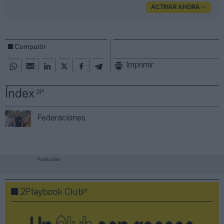
ACTIVAR AHORA
Compartir
Imprimir
Índex
2P
Federaciones
Publicidad
2P
2Playbook Club