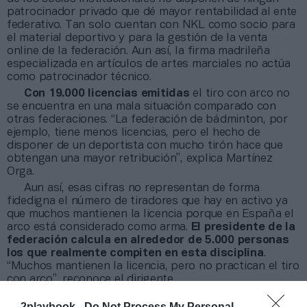
patrocinador privado que dé mayor rentabilidad al ente
federativo. Tan solo cuentan con NKL como socio para
el material deportivo y para la gestión de la venta
online de la federación. Aun así, la firma madrileña
especializada en artículos de artes marciales no actúa
como patrocinador técnico.
Con 19.000 licencias emitidas
el tiro con arco no
se encuentra en una mala situación comparado con
otras federaciones. “La federación de bádminton, por
ejemplo, tiene menos licencias, pero el hecho de
disponer de un deportista con mucho tirón hace que
obtengan una mayor retribución”, explica Martínez
Orga.
Aun así, esas cifras no representan de forma
fidedigna el número de tiradores que hay en activo ya
que muchos mantienen la licencia porque en España el
arco está considerado como arma.
El presidente de la
federación calcula en alrededor de 5.000 personas
los que realmente compiten en esta disciplina
.
“Muchos mantienen la licencia, pero no practican el tiro
con arco”, reconoce el dirigente.
2playbook -
Do Not Process My Personal