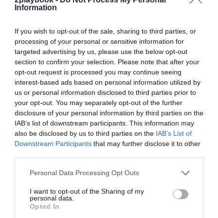
España cuenta con 600 clubes de tiro
Information
con arco, aunque en sus mejores
tiempos llegaron a operar 700 entidades
If you wish to opt-out of the sale, sharing to third parties, or
processing of your personal or sensitive information for
targeted advertising by us, please use the below opt-out
Las particularidades de la práctica deportiva del
section to confirm your selection. Please note that after your
tiro con arco son una de las principales dificultades a
opt-out request is processed you may continue seeing
la hora de fomentar su práctica entre la población.
interest-based ads based on personal information utilized by
“Tenemos el hándicap de las instalaciones. En toda la
us or personal information disclosed to third parties prior to
ciudad de Madrid sólo hay tres equipamientos para
your opt-out. You may separately opt-out of the further
practicarlo y en Cataluña, por ejemplo, el CAR de San
disclosure of your personal information by third parties on the
Cugat no tiene ninguno”, apunta Martínez Orga.
IAB’s list of downstream participants. This information may
Por estos motivos, la promoción del tiro con arco
also be disclosed by us to third parties on the
IAB’s List of
en España es muy complicada. Pese a ello, se
Downstream Participants
that may further disclose it to other
mantienen en funcionamiento alrededor de
unos 600
third parties.
clubes en toda la península, no muy lejos del récord
de 700
que llegaron a alcanzar años atrás, y disponen
Personal Data Processing Opt Outs
de las 19 federaciones autonómicas.
El ente presidido por Martínez Orga aspiraba a
I want to opt-out of the Sharing of my
convertirse en el centro del tiro con arco internacional,
personal data.
el próximo 2025, al presentar su candidatura para
Opted In
albergar el Campeonato del Mundo, la final de la Copa