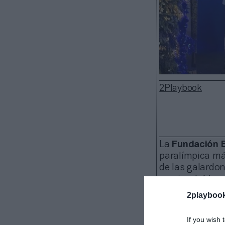
2Playbook
La
Fundación 
paralímpica má
de las galardon
que tendrá luga
Madrid. En el e
2playboo
sedentarismo y
destacan
Inés 
If you wish 