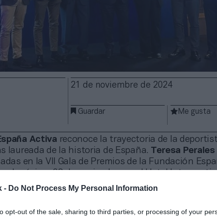
21 de noviembre de 2024
Guardar
Me gusta
España Activa
reconoce la trayectoria de la deportis
s laureada de la historia de España.
Teresa Perales
adas en la VII Gala de Premios de la Fundación Espa
r el próximo 28 de noviembre en el Hotel Interconti
vento se reconocerá a seis referentes en la lucha con
k -
Do Not Process My Personal Information
 la promoción de hábitos de vida saludables. Junto a
Ledo,
el
Grupo de Investigación Profith
de la
Univer
to opt-out of the sale, sharing to third parties, or processing of your per