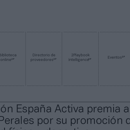
Biblioteca
Directorio de
2Playbook
2P
Eventos
2P
2P
2P
online
proveedores
Intelligence
ón España Activa premia a
Perales por su promoción d