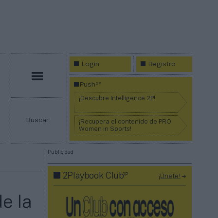
Login
Registro
Menú
2P
Push
¡Descubre Intelligence 2P!
Buscar
¡Recupera el contenido de PRO
Women in Sports!
Publicidad
2P
2Playbook Club
¡Únete!
e la