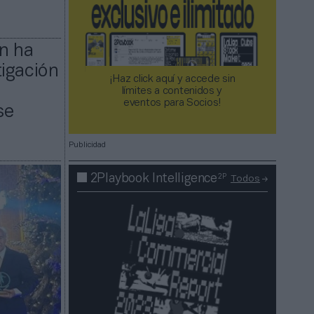
én ha
tigación
¡Haz click aquí y accede sin
límites a contenidos y
eventos para Socios!​​​​​​​
se
Publicidad
2P
2Playbook Intelligence
Todos