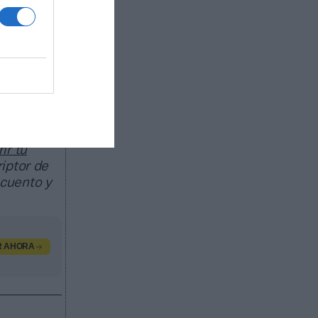
que
endrá lugar
id). Si
ir tu
iptor de
scuento y
R AHORA