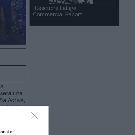
¡Descubre LaLiga
Commercial Report!​​
ta
será una
ña Activa,
nental de
tra el
 Perales,
sidad de
sonal or