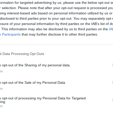
smedia,
así como los
Gobiernos de La Rioja y la Co
formation for targeted advertising by us, please use the below opt-out s
su labor en la promoción de la actividad física y su 
r selection. Please note that after your opt-out request is processed y
ntarismo.
eing interest-based ads based on personal information utilized by us or
disclosed to third parties prior to your opt-out. You may separately opt-
ual, liderado por la Fundación España Activa, tiene
losure of your personal information by third parties on the IAB’s list of
car a agentes sociales y entidades comprometidas co
. This information may also be disclosed by us to third parties on the
IA
ca como motor de transformación social. “Nos senti
Participants
that may further disclose it to other third parties.
remiar a estos referentes cuya labor incansable est
 a
combatir desafíos actuales como la obesidad y e
,
ha explicado
Jaime Lissavetzky
, presidente de la 
l Data Processing Opt Outs
n 28 medallas paralímpicas y 62 preseas en campeo
, será homenajeada por sus logros deportivos y los 
o opt-out of the Sharing of my personal data.
lo largo de su carrera. El Grupo Profith, de la Univer
In
alardonado por su contribución científica al estudio
a actividad física en distintos grupos poblacionales. 
o opt-out of the Sale of my Personal Data.
 el reconocimiento llega por su campaña “Objetivo Bi
In
 décimo aniversario promoviendo hábitos saludables 
 Ledo será reconocida por su impacto en el sector de
to opt-out of processing my Personal Data for Targeted
ing.
 la innovación y el emprendimiento en la comunicac
In
las comunidades autónomas de
La Rioja
y la
Comuni