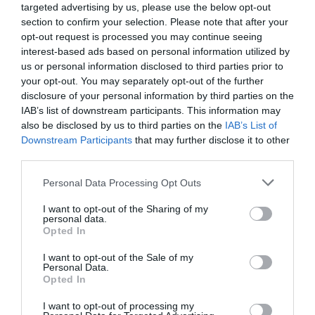
targeted advertising by us, please use the below opt-out
asistente ejecutivo en el sindicato de jugadores (Nbpa)
section to confirm your selection. Please note that after your
y ser directivo en los Cleveland Cavaliers. Actualmente
opt-out request is processed you may continue seeing
colabora con la UAX Rafa Nadal School of Sport con la
organización de un Summer Camp junto a Drafteados,
interest-based ads based on personal information utilized by
que tendrá lugar a principios de julio en Madrid
.
us or personal information disclosed to third parties prior to
your opt-out. You may separately opt-out of the further
Esa misma reflexión es la que llevó a la
UAX Rafa
Nadal School of Sport
a reforzar la oferta de
disclosure of your personal information by third parties on the
formación en Estados Unidos
para sus alumnos. El
IAB’s list of downstream participants. This information may
MBA in Sports Management
ofrece a los estudiantes
also be disclosed by us to third parties on the
IAB’s List of
una inmersión sobre el terreno a través de dos vías
Downstream Participants
that may further disclose it to other
para conocer de forma directa todo el sistema
third parties.
norteamericano y aprovechar sus múltiples
oportunidades en sus carreras.
Personal Data Processing Opt Outs
El primer
programa es un intercambio con la
Universidad de Duke
, que arrancará en el curso 2024-
I want to opt-out of the Sharing of my
2025. Duke es uno de los programas académicos y
personal data.
Opted In
deportivos más respetados del país, tanto por su
tradición deportiva como por el nivel académico exigido.
I want to opt-out of the Sale of my
Los estudiantes del MBA in Sports Management
Personal Data.
podrán realizar un intercambio con otros de la
Opted In
universidad americana. El objetivo es
impulsar los
conocimientos en gestión deportiva
y ofrecer una
I want to opt-out of processing my
perspectiva global de la gestión deportiva, de forma