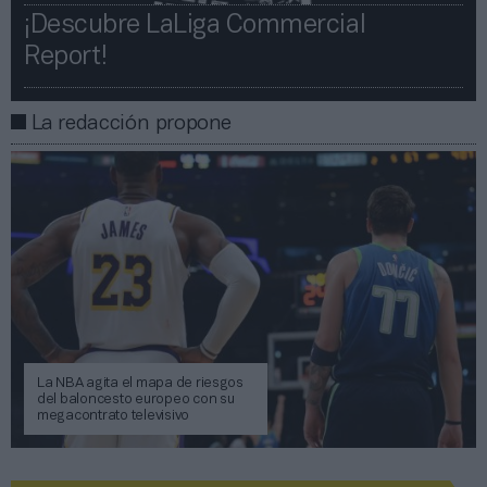
¡Descubre LaLiga Commercial
Report!​​
La redacción propone
La NBA agita el mapa de riesgos
del baloncesto europeo con su
megacontrato televisivo