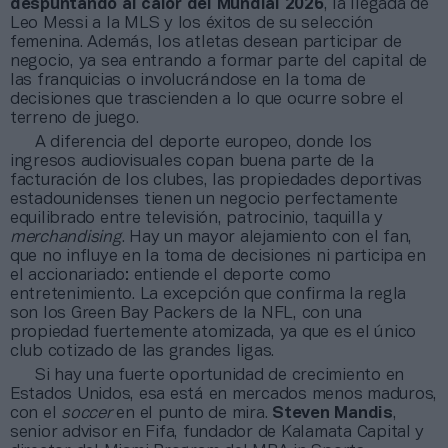
despuntando al calor del Mundial 2026
, la llegada de
Leo Messi a la MLS y los éxitos de su selección
femenina. Además, los atletas desean participar de
negocio, ya sea entrando a formar parte del capital de
las franquicias o involucrándose en la toma de
decisiones que trascienden a lo que ocurre sobre el
terreno de juego.
A diferencia del deporte europeo, donde los
ingresos audiovisuales copan buena parte de la
facturación de los clubes, las propiedades deportivas
estadounidenses tienen un negocio perfectamente
equilibrado entre televisión, patrocinio, taquilla y
merchandising
. Hay un mayor alejamiento con el fan,
que no influye en la toma de decisiones ni participa en
el accionariado: entiende el deporte como
entretenimiento. La excepción que confirma la regla
son los Green Bay Packers de la NFL, con una
propiedad fuertemente atomizada, ya que es el único
club cotizado de las grandes ligas.
Si hay una fuerte oportunidad de crecimiento en
Estados Unidos, esa está en mercados menos maduros,
con el
soccer
en el punto de mira.
Steven Mandis
,
senior advisor en Fifa, fundador de Kalamata Capital y