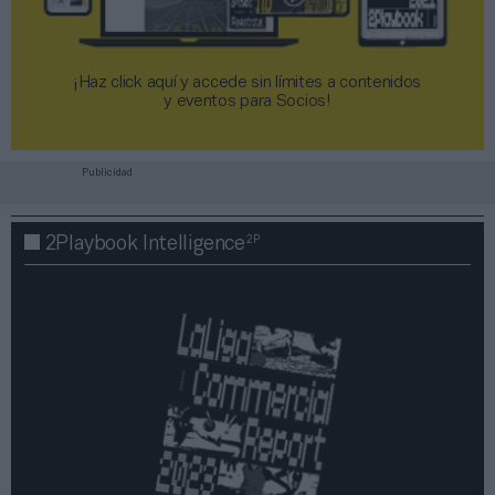
¡Haz click aquí y accede sin límites a contenidos
y eventos para Socios!​​​​​​​
Publicidad
2P
2Playbook Intelligence