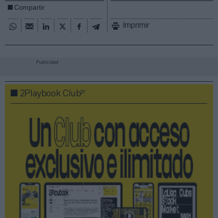
Compartir
Imprimir
Publicidad
2P
2Playbook Club