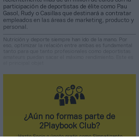
participación de deportistas de élite como Pau
Gasol, Rudy o Casillas que destinará a contratar
empleados en las áreas de marketing, producto y
personal.
Nutrición y deporte siempre han ido de la mano. Por
eso, optimizar la relación entre ambas es fundamental
tanto para que tanto profesionales como deportistas
amateurs puedan sacar el máximo rendimiento. Este es
el principal objet
¿Aún no formas parte de
2Playbook Club?
¡Hazte Socio o únete gratis como Simpatizante