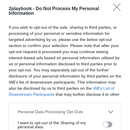
para leer este contenido!
2playbook -
Do Not Process My Personal
Information
¡Suscríbete!
Inicia sesión
If you wish to opt-out of the sale, sharing to third parties, or
processing of your personal or sensitive information for
targeted advertising by us, please use the below opt-out
Compartir
section to confirm your selection. Please note that after your
opt-out request is processed you may continue seeing
Imprimir
interest-based ads based on personal information utilized by
us or personal information disclosed to third parties prior to
your opt-out. You may separately opt-out of the further
Índex
2P
disclosure of your personal information by third parties on the
IAB’s list of downstream participants. This information may
Start ups deportivas
also be disclosed by us to third parties on the
IAB’s List of
Downstream Participants
that may further disclose it to other
third parties.
Publicidad
Personal Data Processing Opt Outs
I want to opt-out of the Sharing of my
personal data.
2P
2Playbook Club