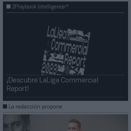
2P
2Playbook Intelligence
¡Descubre LaLiga Commercial
Report!​​
La redacción propone