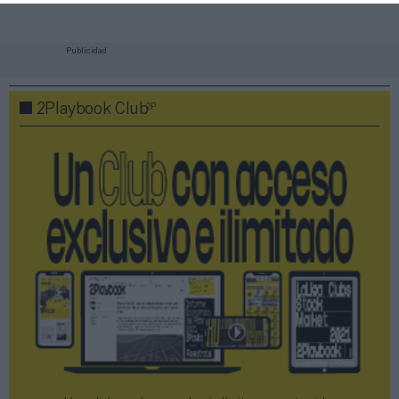
Publicidad
2P
2Playbook Club