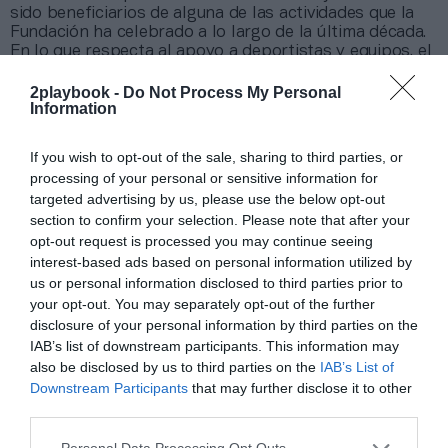
sido beneficiarios de alguna de las actividades que la
Fundación ha celebrado a lo largo de la última década.
En lo que respecta al apoyo a deportistas y equipos, el
Proyecto FER
becó el año pasado a
145 deportistas
.
2playbook -
Do Not Process My Personal
Asimismo, alrededor de 350.000 niños y niñas de
Information
más de 1.000 centros educativos de la Comunidad
Valenciana participaron en el Dia de l’Esport y FTA
apoyó a 32 entidades masculinas y femeninas de seis
If you wish to opt-out of the sale, sharing to third parties, or
disciplinas en el marco del proyecto Comunitat de
processing of your personal or sensitive information for
Equipos.
targeted advertising by us, please use the below opt-out
section to confirm your selection. Please note that after your
opt-out request is processed you may continue seeing
Sobre Intelligence 2P
interest-based ads based on personal information utilized by
Intelligence 2P
es la unidad de estrategia e
us or personal information disclosed to third parties prior to
inteligencia de mercado de 2Playbook, cuya plataforma
your opt-out. You may separately opt-out of the further
de datos monitoriza en tiempo real el negocio de 60
disclosure of your personal information by third parties on the
clubes de LaLiga, Liga F y Primera Rfef; 200 clubes de
IAB’s list of downstream participants. This information may
ligas europeas; 22 clubes de ACB y Primera FEB.
also be disclosed by us to third parties on the
IAB’s List of
La plataforma también contabiliza la asistencia a
Downstream Participants
that may further disclose it to other
todos los eventos deportivos, de entretenimiento y
third parties.
música en España, así como más de 25.000 contratos
de patrocinio en el mercado español y otros 7.000