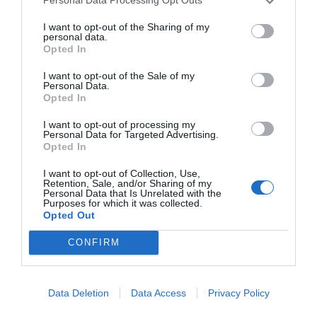
Personal Data Processing Opt Outs
contratos de las ligas europeas y norteamericanas de
fútbol y baloncesto, segmentados por competición,
I want to opt-out of the Sharing of my
tipología de activos, marcas, categorías de producto y
personal data.
valor económico aproximado de cada acuerdo. Si
Opted In
quieres más información, contacta con nosotros a
través de
intelligence@2playbook.com
.
I want to opt-out of the Sale of my
Personal Data.
Opted In
Añadir
2Playbook
como fuente preferida de Google
de forma gratuita
I want to opt-out of processing my
Mantente informado con las últimas noticias de actualidad.
Personal Data for Targeted Advertising.
ACTIVAR AHORA
Opted In
I want to opt-out of Collection, Use,
Retention, Sale, and/or Sharing of my
Personal Data that Is Unrelated with the
Compartir
Purposes for which it was collected.
Opted Out
Imprimir
CONFIRM
Índex
2P
Data Deletion
Data Access
Privacy Policy
Fundación Trinidad Alfonso