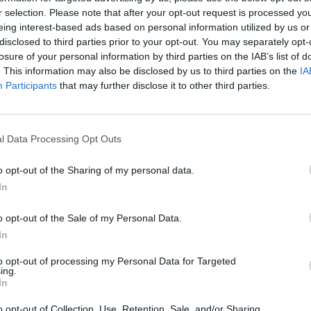
brecha entre mujeres y hombres se reduce a un pu
r selection. Please note that after your opt-out request is processed y
en 2018. Los más jóvenes siguen siendo los más acti
eing interest-based ads based on personal information utilized by us or
ños practica deporte regularmente, frente al 75% de 
disclosed to third parties prior to your opt-out. You may separately opt-
los mayores de 60.
losure of your personal information by third parties on the IAB’s list of
. This information may also be disclosed by us to third parties on the
IA
 la carrera son las actividades más practicadas, co
Participants
that may further disclose it to other third parties.
n semanal, frente al 25% en 2018. Le siguen los ejer
a (21%), los deportes ciclistas o motorisés (11%) y 
uticos (10%). Sin embargo, la práctica deportiva ma
l Data Processing Opt Outs
ente social: el 70% de quienes tienen al menos el
alizan actividad regular, frente al 52% con estudios i
o opt-out of the Sharing of my personal data.
acomodados y los más modestos la diferencia alcan
In
 presupuestario de París 2024 financiará 13 proy
o opt-out of the Sale of my Personal Data.
r
3,27 millones de euros
, destinados a promover la n
In
es en la atención a personas con discapacidad, segú
omunicado conjunto del comité olímpico y paralímpic
to opt-out of processing my Personal Data for Targeted
ing.
eportes, la Métropole du Grand Paris, la región Île-d
In
rís y el departamento de Seine-Saint-Denis.
o opt-out of Collection, Use, Retention, Sale, and/or Sharing