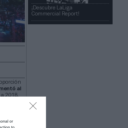
¡Descubre LaLiga
Commercial Report!​​
roporción
mentó al
 a 2018,
 (Injep).
stra que
 y que una
sonal or
mbién
ection to