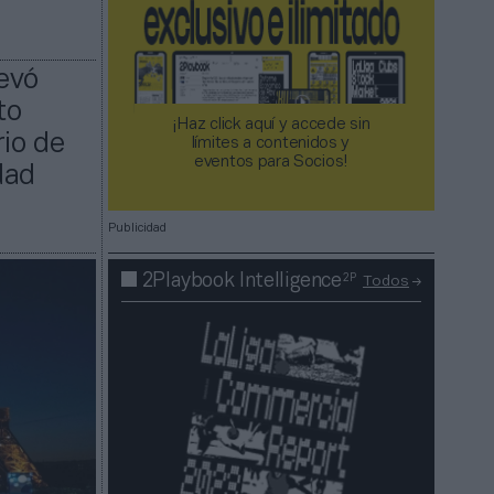
levó
to
¡Haz click aquí y accede sin
io de
límites a contenidos y
eventos para Socios!​​​​​​​
dad
Publicidad
2P
2Playbook Intelligence
Todos