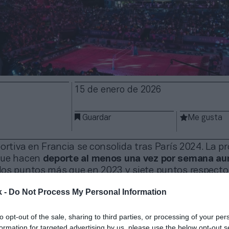
15 de enero de 2026
Guardar
Me gusta
ortiva en Francia se consolida tras París 2024. La p
que hacen
deporte al menos una vez por semana
au
dos puntos más que en 2023 y siete puntos respecto
uto Nacional de la Juventud y de la Educación Popular
k -
Do Not Process My Personal Information
o, realizado a 4.010 personas de 15 años o más, mue
ado alguna actividad física en los últimos 12 meses
to opt-out of the sale, sharing to third parties, or processing of your per
rsonas realiza tres disciplinas o más. El estudio ta
formation for targeted advertising by us, please use the below opt-out s