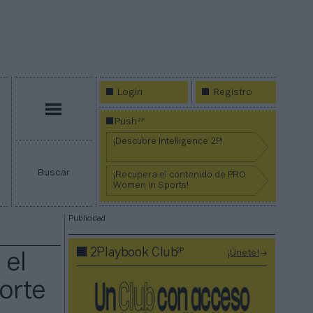
Login
Registro
Menú
2P
Push
¡Descubre Intelligence 2P!
Buscar
¡Recupera el contenido de PRO
Women in Sports!
Publicidad
2P
2Playbook Club
¡Únete!
 el
orte