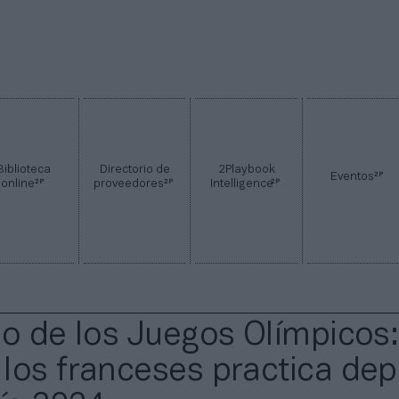
Biblioteca
Directorio de
2Playbook
2P
Eventos
2P
2P
2P
online
proveedores
Intelligence
do de los Juegos Olímpicos:
los franceses practica dep