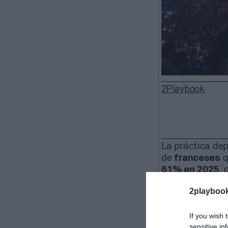
2Playbook
La práctica dep
de
franceses
61% en 2025
, 
según el Instit
2playboo
El barómetr
72% ha practic
If you wish 
de cada tres pe
sensitive in