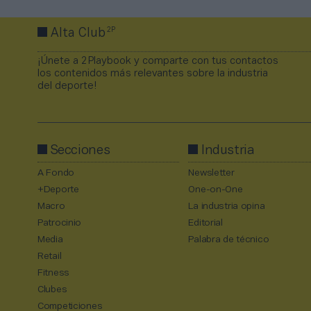
2P
Alta Club
¡Únete a 2Playbook y comparte con tus contactos
los contenidos más relevantes sobre la industria
del deporte!
Secciones
Industria
A Fondo
Newsletter
+Deporte
One-on-One
Macro
La industria opina
Patrocinio
Editorial
Media
Palabra de técnico
Retail
Fitness
Clubes
Competiciones