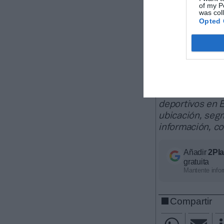
of my P
was col
Opted 
Sobre Intel
Intelligence
2Playbook, cuya
medio centenar
rendimiento anu
La plataform
deportivos en E
ubicación, segm
información, c
Añadir
2Pl
gratuita
Mantente infor
Compartir