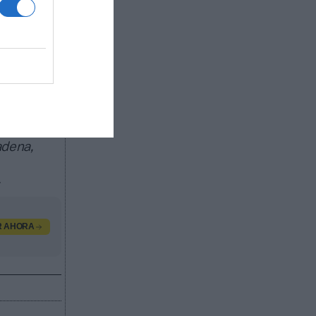
ado de
egocio de
l
dad.
os
adena,
.
R AHORA