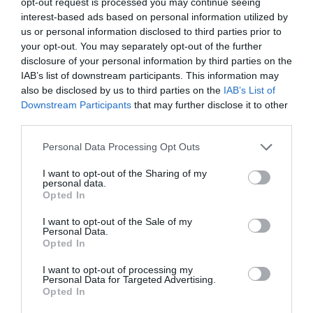
opt-out request is processed you may continue seeing
quieres más información, contacta con nosotros a
través de
intelligence@2playbook.com
.
interest-based ads based on personal information utilized by
us or personal information disclosed to third parties prior to
your opt-out. You may separately opt-out of the further
Añadir
2Playbook
como fuente preferida de Google
disclosure of your personal information by third parties on the
de forma gratuita
Mantente informado con las últimas noticias de actualidad.
IAB’s list of downstream participants. This information may
ACTIVAR AHORA
also be disclosed by us to third parties on the
IAB’s List of
Downstream Participants
that may further disclose it to other
third parties.
Compartir
Personal Data Processing Opt Outs
Imprimir
I want to opt-out of the Sharing of my
personal data.
Opted In
Índex
2P
I want to opt-out of the Sale of my
Personal Data.
Opted In
Legends
I want to opt-out of processing my
Nombramiento
Personal Data for Targeted Advertising.
Opted In