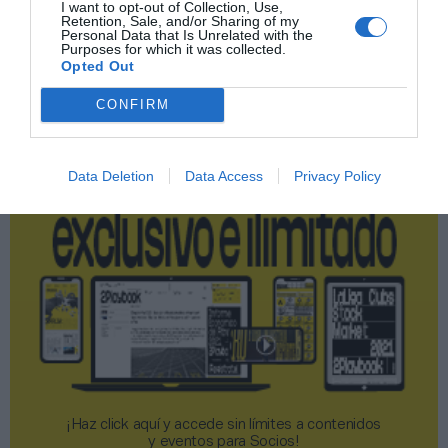
I want to opt-out of Collection, Use,
Retention, Sale, and/or Sharing of my
Publicidad
Personal Data that Is Unrelated with the
Purposes for which it was collected.
Opted Out
2P
2Playbook Club
CONFIRM
Data Deletion
Data Access
Privacy Policy
¡Haz click aquí y accede sin límites a contenidos
y eventos para Socios!​​​​​​​