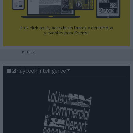
¡Haz click aquí y accede sin límites a contenidos
y eventos para Socios!​​​​​​​
Publicidad
2P
2Playbook Intelligence