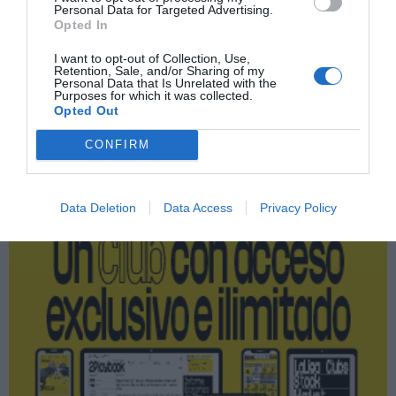
Personal Data for Targeted Advertising.
Índex
2P
Opted In
I want to opt-out of Collection, Use,
Turismo deportivo
Retention, Sale, and/or Sharing of my
Personal Data that Is Unrelated with the
Purposes for which it was collected.
Opted Out
Publicidad
CONFIRM
2P
2Playbook Club
Data Deletion
Data Access
Privacy Policy