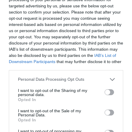
relacionadas con el mundo del deporte que tendrán
targeted advertising by us, please use the below opt-out
lugar este año en Cataluña
destaca PRO Women in
section to confirm your selection. Please note that after your
Sports
, que se celebrará en Barcelona el próximo ​​20
opt-out request is processed you may continue seeing
de marzo
. A él se le suman el Congreso Mundial de la
interest-based ads based on personal information utilized by
Asociación Internacional de la Prensa Deportiva, el Sea
us or personal information disclosed to third parties prior to
Otter Europe Connect, el Congreso Europeo de Sports
your opt-out. You may separately opt-out of the further
Business, el Encuentro Anual de la Asociación
disclosure of your personal information by third parties on the
Internacional de Agencias de Viajes de Deportes-
IAB’s list of downstream participants. This information may
ISTAA y las celebradas recientemente Sports
also be disclosed by us to third parties on the
IAB’s List of
Tomorrow Congress y Expo Sports.
Downstream Participants
that may further disclose it to other
third parties.
Añadir
2Playbook
como fuente preferida de Google
de forma gratuita
Personal Data Processing Opt Outs
Mantente informado con las últimas noticias de actualidad.
ACTIVAR AHORA
I want to opt-out of the Sharing of my
personal data.
Opted In
Compartir
I want to opt-out of the Sale of my
Personal Data.
Opted In
Imprimir
I want to opt-out of processing my